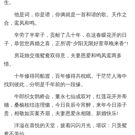
生。
他是词，你是谱，你俩就是一首和谐的歌。天作之
合，鸾凤和鸣。
辛劳了半辈子，贡献了几十年，在这春暧花开的日
子，恭贺您再婚之喜，正所谓“夕阳无限好萱草晚来香”!
房花烛交颈鸳鸯双得意，夫妻恩爱和鸣凤鸾两多
情。
十年修得同船渡，百年修得共枕眠。于茫茫人海中
找到彼此，分明是千年前的一段缘。
牛郎织女鹊桥会，董永七仙成双对，红莲花开并蒂
穗，桑榆枝结连理缀，今日良辰今宵醉，来年今日添子
贵，相敬如宾案齐眉，夫妻恩爱永相随。新婚快乐!
洋溢在喜悦的天堂，披着闪闪月光，堪叹：只羡鸳
鸯不羡仙。