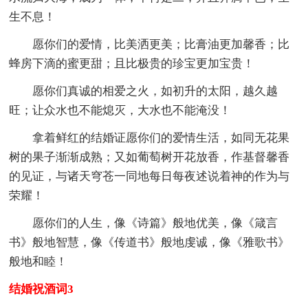
生不息！
愿你们的爱情，比美洒更美；比膏油更加馨香；比
蜂房下滴的蜜更甜；且比极贵的珍宝更加宝贵！
愿你们真诚的相爱之火，如初升的太阳，越久越
旺；让众水也不能熄灭，大水也不能淹没！
拿着鲜红的结婚证愿你们的爱情生活，如同无花果
树的果子渐渐成熟；又如葡萄树开花放香，作基督馨香
的见证，与诸天穹苍一同地每日每夜述说着神的作为与
荣耀！
愿你们的人生，像《诗篇》般地优美，像《箴言
书》般地智慧，像《传道书》般地虔诚，像《雅歌书》
般地和睦！
结婚祝酒词3