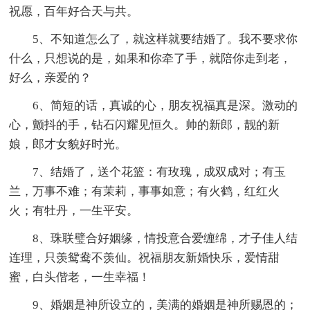
祝愿，百年好合天与共。
5、不知道怎么了，就这样就要结婚了。我不要求你
什么，只想说的是，如果和你牵了手，就陪你走到老，
好么，亲爱的？
6、简短的话，真诚的心，朋友祝福真是深。激动的
心，颤抖的手，钻石闪耀见恒久。帅的新郎，靓的新
娘，郎才女貌好时光。
7、结婚了，送个花篮：有玫瑰，成双成对；有玉
兰，万事不难；有茉莉，事事如意；有火鹤，红红火
火；有牡丹，一生平安。
8、珠联璧合好姻缘，情投意合爱缠绵，才子佳人结
连理，只羡鸳鸯不羡仙。祝福朋友新婚快乐，爱情甜
蜜，白头偕老，一生幸福！
9、婚姻是神所设立的，美满的婚姻是神所赐恩的；