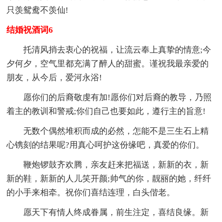
只羡鸳鸯不羡仙!
结婚祝酒词6
托清风捎去衷心的祝福，让流云奉上真挚的情意;今
夕何夕，空气里都充满了醉人的甜蜜。谨祝我最亲爱的
朋友，从今后，爱河永浴!
愿你们的后裔敬虔有加!愿你们对后裔的教导，乃照
着主的教训和警戒;你们自己也要如此，遵行主的旨意!
无数个偶然堆积而成的必然，怎能不是三生石上精
心镌刻的结果呢?用真心呵护这份缘吧，真爱的你们。
鞭炮锣鼓齐欢腾，亲友赶来把福送，新新的衣，新
新的鞋，新新的人儿笑开颜;帅气的你，靓丽的她，纤纤
的小手来相牵。祝你们喜结连理，白头偕老。
愿天下有情人终成眷属，前生注定，喜结良缘。新