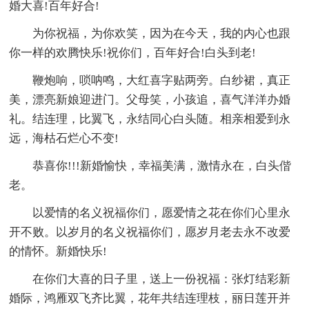
婚大喜!百年好合!
为你祝福，为你欢笑，因为在今天，我的内心也跟
你一样的欢腾快乐!祝你们，百年好合!白头到老!
鞭炮响，唢呐鸣，大红喜字贴两旁。白纱裙，真正
美，漂亮新娘迎进门。父母笑，小孩追，喜气洋洋办婚
礼。结连理，比翼飞，永结同心白头随。相亲相爱到永
远，海枯石烂心不变!
恭喜你!!!新婚愉快，幸福美满，激情永在，白头偕
老。
以爱情的名义祝福你们，愿爱情之花在你们心里永
开不败。以岁月的名义祝福你们，愿岁月老去永不改爱
的情怀。新婚快乐!
在你们大喜的日子里，送上一份祝福：张灯结彩新
婚际，鸿雁双飞齐比翼，花年共结连理枝，丽日莲开并