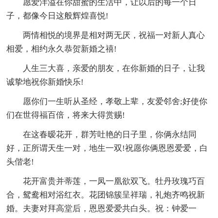
愿爱洋溢在你甜蜜的生活中，让以后的每一个日
子，都像今日这般辉煌喜悦!
两情相悦的境界是相对两无厌，祝福一对新人真心
相爱，相约永久恭贺新婚之禧!
人生三大喜，亲爱的朋友，在你新婚的日子，让我
诚挚地祝你新婚快乐!
愿你们一生听从圣经，孝敬上辈，友爱邻舍;好使你
们在世得福百倍，将来大得赏赐!
在这春暧花开，群芳吐艳的日子里，你俩永结同
好，正所谓天生一对，地生一双!祝愿你俩恩恩爱爱，白
头偕老!
花开富贵并蒂莲，一凤一凰欲双飞。牡丹玫瑰巧百
合，鸳鸯相对浴红衣。花团锦簇呈祥瑞，礼炮齐鸣祝新
婚。夫妻对拜高堂后，恩恩爱爱共白头。祝：钟爱一