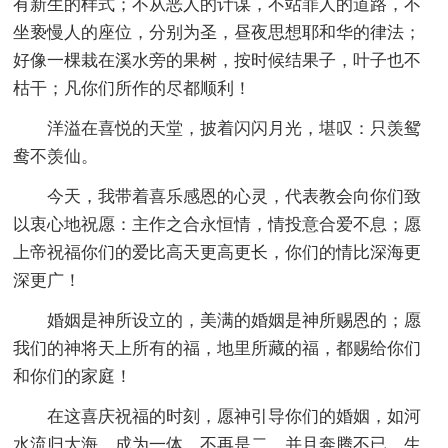
有新生的样式；不从恶人的计谋，不站罪人的道路，不
坐亵慢人的座位，分别为圣，昼夜思想耶和华的律法；
好像一棵栽在溪水旁的果树，按时候结果子，叶子也不
枯干；凡你们所作的尽都顺利！
洋溢在喜悦的天堂，披着闪闪月光，堪叹：只羡鸳
鸯不羡仙。
今天，我带着喜乐感恩的心灵，代表教会向你们致
以衷心地祝愿：主作之合永恒情，情投意合爱不息；愿
上帝祝福你们的爱比高天更高更长，你们的情比深海更
深更广！
婚姻是神所设立的，美满的婚姻是神所赐恩的；愿
我们的神将天上所有的福，地里所藏的福，都赐给你们
和你们的家庭！
在这喜庆祝福的时刻，愿神引导你们的婚姻，如河
水流归大海，成为一体，不再是二，并且奔腾不已，生