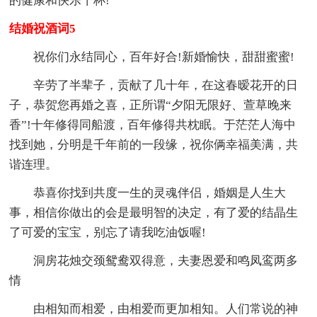
的健康和快乐干杯!
结婚祝酒词5
祝你们永结同心，百年好合!新婚愉快，甜甜蜜蜜!
辛劳了半辈子，贡献了几十年，在这春暧花开的日
子，恭贺您再婚之喜，正所谓“夕阳无限好、萱草晚来
香”!十年修得同船渡，百年修得共枕眠。于茫茫人海中
找到她，分明是千年前的一段缘，祝你俩幸福美满，共
谐连理。
恭喜你找到共度一生的灵魂伴侣，婚姻是人生大
事，相信你做出的会是最明智的决定，有了爱的结晶生
了可爱的宝宝，别忘了请我吃油饭喔!
洞房花烛交颈鸳鸯双得意，夫妻恩爱和鸣凤鸾两多
情
由相知而相爱，由相爱而更加相知。人们常说的神