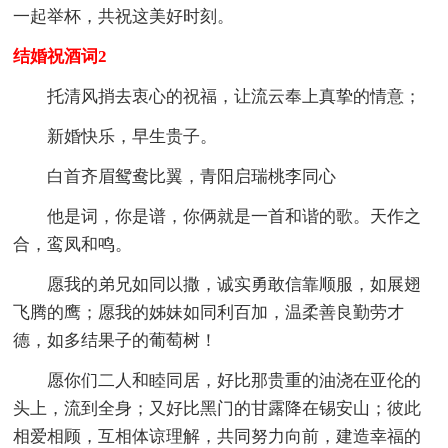
一起举杯，共祝这美好时刻。
结婚祝酒词2
托清风捎去衷心的祝福，让流云奉上真挚的情意；
新婚快乐，早生贵子。
白首齐眉鸳鸯比翼，青阳启瑞桃李同心
他是词，你是谱，你俩就是一首和谐的歌。天作之
合，鸾凤和鸣。
愿我的弟兄如同以撒，诚实勇敢信靠顺服，如展翅
飞腾的鹰；愿我的姊妹如同利百加，温柔善良勤劳才
德，如多结果子的葡萄树！
愿你们二人和睦同居，好比那贵重的油浇在亚伦的
头上，流到全身；又好比黑门的甘露降在锡安山；彼此
相爱相顾，互相体谅理解，共同努力向前，建造幸福的