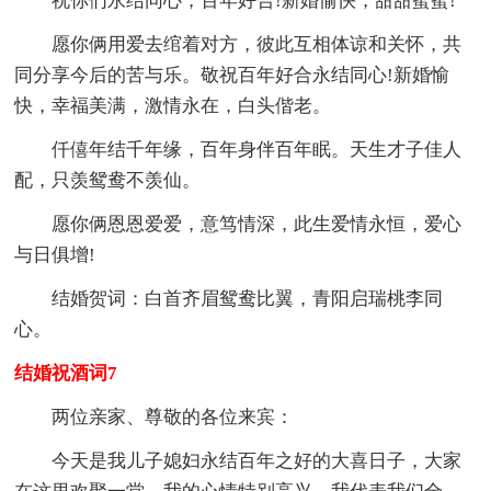
祝你们永结同心，百年好合!新婚愉快，甜甜蜜蜜!
愿你俩用爱去绾着对方，彼此互相体谅和关怀，共
同分享今后的苦与乐。敬祝百年好合永结同心!新婚愉
快，幸福美满，激情永在，白头偕老。
仟僖年结千年缘，百年身伴百年眠。天生才子佳人
配，只羡鸳鸯不羡仙。
愿你俩恩恩爱爱，意笃情深，此生爱情永恒，爱心
与日俱增!
结婚贺词：白首齐眉鸳鸯比翼，青阳启瑞桃李同
心。
结婚祝酒词7
两位亲家、尊敬的各位来宾：
今天是我儿子媳妇永结百年之好的大喜日子，大家