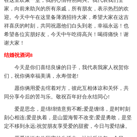
在这里欢聚一堂，我的心情特别高兴。我代表我们全
家，向前来助兴的所有亲戚，所有朋友，表示热烈的欢
迎。今天中午在这里备薄酒招待大家，希望大家在这吉
祥喜庆的时刻，共同祝愿他们白头到老，幸福永远！也
希望各位宾朋好友，今天中午吃得高兴！喝得痛快！谢
谢大家！
结婚祝酒词8
今天是你们喜结良缘的日子，我代表我家人祝贺你
们，祝你俩幸福美满，永寿偕老!
愿你俩用爱去绾着对方，彼此互相体谅和关怀，共
同分享今后的苦与乐。敬祝百年好合永结同心!
爱是思念，是绵绵情意剪不断;爱是缠绵，是时时刻
刻心相连;爱是执着，是山盟海誓不改变;爱是勇敢，是坚
定不移到永远;祝贺朋友享受爱的甜蜜，今日与爱结缘。