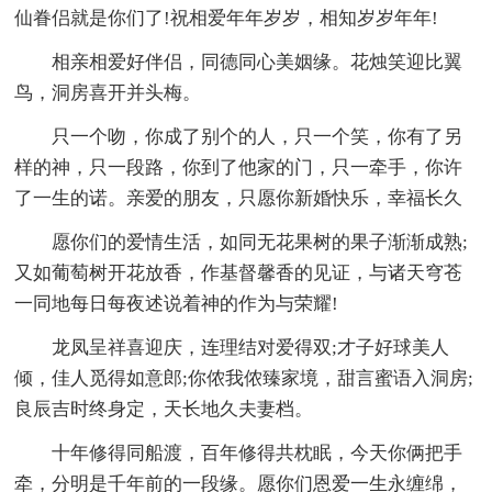
仙眷侣就是你们了!祝相爱年年岁岁，相知岁岁年年!
相亲相爱好伴侣，同德同心美姻缘。花烛笑迎比翼
鸟，洞房喜开并头梅。
只一个吻，你成了别个的人，只一个笑，你有了另
样的神，只一段路，你到了他家的门，只一牵手，你许
了一生的诺。亲爱的朋友，只愿你新婚快乐，幸福长久
愿你们的爱情生活，如同无花果树的果子渐渐成熟;
又如葡萄树开花放香，作基督馨香的见证，与诸天穹苍
一同地每日每夜述说着神的作为与荣耀!
龙凤呈祥喜迎庆，连理结对爱得双;才子好球美人
倾，佳人觅得如意郎;你侬我侬臻家境，甜言蜜语入洞房;
良辰吉时终身定，天长地久夫妻档。
十年修得同船渡，百年修得共枕眠，今天你俩把手
牵，分明是千年前的一段缘。愿你们恩爱一生永缠绵，