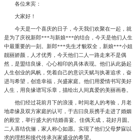
各位来宾：
大家好！
今天是一个喜庆的日子，今天我们欢聚在一起，就
是为了庆祝新郎***与新娘***的结合，今天是他们人生
中最重要的一刻。新郎***先生才貌双全，新娘***小姐
靓丽娇颜，人才优秀，今天他们二人一路走来不是偶
然，是盟结良缘、心心相印的具体表现。他们从此扬起
人生创业的风帆，凭着自己的意识天赋与执著追求，奋
进与希望，创造幸福，兴盛家庭。他们用爱情书写美好
人生，用良缘谱写乐章，描绘出人间真爱的美丽画卷。
他们经过花前月下的浪漫，时间老人的考验，月老
地牵缘及双方家庭的认可，于吉曰良辰携手走进了婚姻
的殿堂，举行盛大的'结婚喜宴。佳偶天成，花好月圆。
二人喜结伉俪，家人称心如愿。实现了他们父母梦寐以
求的理想和接代传承兴家盛业的希望。