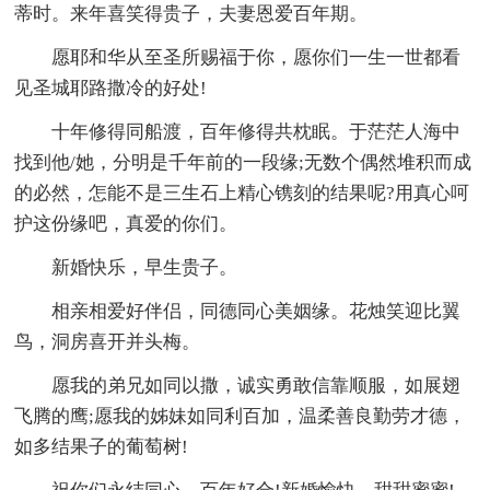
蒂时。来年喜笑得贵子，夫妻恩爱百年期。
愿耶和华从至圣所赐福于你，愿你们一生一世都看
见圣城耶路撒冷的好处!
十年修得同船渡，百年修得共枕眠。于茫茫人海中
找到他/她，分明是千年前的一段缘;无数个偶然堆积而成
的必然，怎能不是三生石上精心镌刻的结果呢?用真心呵
护这份缘吧，真爱的你们。
新婚快乐，早生贵子。
相亲相爱好伴侣，同德同心美姻缘。花烛笑迎比翼
鸟，洞房喜开并头梅。
愿我的弟兄如同以撒，诚实勇敢信靠顺服，如展翅
飞腾的鹰;愿我的姊妹如同利百加，温柔善良勤劳才德，
如多结果子的葡萄树!