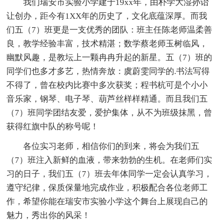
我们瑞安市实验小学建于19xx年，由朴学大湿孙诒
让创办，距今有1XX年的历史了，文化底蕴深厚。而我
们五（7）班更是一支优秀的团队：班主任陈老师温柔善
良，教学经验丰富，技术精湛；数学蔡老师玉树临风，
幽默风趣，是教坛上一颗冉冉升起的新星。五（7）班的
同学们也多才多艺，热情奔放：虞蔚雯同学的.书法写得
不得了，曾在校内比赛中多次获奖；程书杭可是个小小
音乐家，钢琴、电子琴、葫芦丝样样精通。而且我们五
（7）班同学团结友爱，爱护集体，从不为班级抹黑，曾
获得红旗中队的称号呢！
各位实习老师，相信你们的到来，将会为我们五
（7）班注入新鲜的血液，带来勃勃的生机。在老师们实
习的日子，我们五（7）班去年体同学一定会认真学习，
遵守纪律，保质保量地完成作业，积极配合各位老师工
作，希望你能在瑞安市实验小学这个舞台上展现自己的
魅力，秀出你的风采！