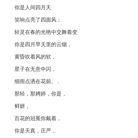
你是人间四月天
笑响点亮了四面风；
轻灵在春的光艳中交舞着变
你是四月早天里的云烟，
黄昏吹着风的软，
星子在无意中闪，
细雨点洒在花前。 .
那轻，那娉婷，你是，
鲜妍，
百花的冠冕你戴着，
你是天真，庄严，