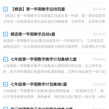
语言组织能力，让我们一起认真地写一份总结吧。...
【精选】第一学期教学总结四篇
2026-08-06
【精选】第一学期教学总结四篇总结是在某一时期、某一项目或某些
工作告一段落或者全部完成后进行回顾检查、分析评价，从而得出教
训和一些规律性认识的一种书面材料，它能使我们...
精选第一学期教学总结4篇
2026-08-05
精选第一学期教学总结4篇总结就是对一个时期的学习、工作或其完
成情况进行一次全面系统的回顾和分析的书面材料，它是增长才干的
一种好办法，因此，让我们写一份总结吧。总结怎么...
七年级第一学期数学教学计划集锦七篇
2026-08-05
七年级第一学期数学教学计划集锦七篇时间过得太快，让人猝不及
防，前方等待着我们的是新的机遇和挑战，立即行动起来写一份计划
吧。我们该怎么拟定计划呢？下面是小编为大家整理的七...
七年级第一学期教学计划集锦5篇
2026-08-05
七年级第一学期教学计划集锦5篇光阴的迅速，一眨眼就过去了，我
们又将迎来新的喜悦、新的收获，现在就让我们制定一份计划，好好
地规划一下吧。好的计划都具备一些什么特点呢？以下是...