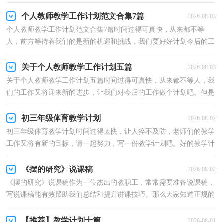
做到重点突出呢？下面是小编整理的最新幼儿园中班说...
个人教师教学工作计划范文合集7篇
2026-08-03
个人教师教学工作计划范文合集7篇时间过得可真快，从来都不等
人，前方等待着我们的是新的机遇和挑战，我们要好好计划今后的工
作方法。好的工作计划都具备一些什么特点呢？以下是小...
关于个人教师教学工作计划五篇
2026-08-03
关于个人教师教学工作计划五篇时间过得可真快，从来都不等人，我
们的工作又将迎来新的进步，让我们对今后的工作做个计划吧。但是
要怎么样才能避免自嗨型工作计划呢？以下是小编整理...
初三年级体育教学计划
2026-08-02
初三年级体育教学计划时间过得太快，让人猝不及防，老师们的教学
工作又将有新的目标，请一起努力，写一份教学计划吧。好的教学计
划都具备一些什么特点呢？以下是小编帮大家整理的初三...
《摆的研究》说课稿
2026-08-02
《摆的研究》说课稿作为一位杰出的教职工，常常需要准备说课稿，
写说课稿能有效帮助我们总结和提升讲课技巧。那么大家知道正规的
说课稿是怎么写的吗？以下是小编为大家整理的《摆...
【推荐】教学计划十篇
2026-08-01