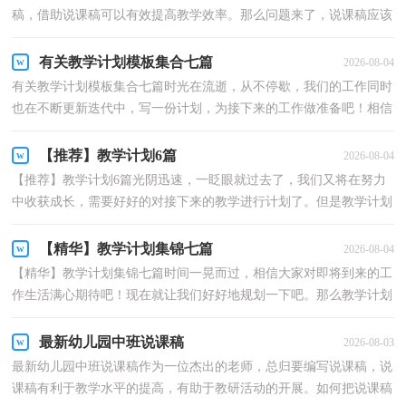
稿，借助说课稿可以有效提高教学效率。那么问题来了，说课稿应该
怎么写？下面是小编收集整理的说课稿7篇，仅供参考，希望...
有关教学计划模板集合七篇
2026-08-04
有关教学计划模板集合七篇时光在流逝，从不停歇，我们的工作同时
也在不断更新迭代中，写一份计划，为接下来的工作做准备吧！相信
大家又在为写计划犯愁了吧？下面是小编收集整理的教学计...
【推荐】教学计划6篇
2026-08-04
【推荐】教学计划6篇光阴迅速，一眨眼就过去了，我们又将在努力
中收获成长，需要好好的对接下来的教学进行计划了。但是教学计划
要写什么内容才能让人眼前一亮呢？以下是小编为大家...
【精华】教学计划集锦七篇
2026-08-04
【精华】教学计划集锦七篇时间一晃而过，相信大家对即将到来的工
作生活满心期待吧！现在就让我们好好地规划一下吧。那么教学计划
怎么写才能体现你的真正价值呢？下面是小编帮大家...
最新幼儿园中班说课稿
2026-08-03
最新幼儿园中班说课稿作为一位杰出的老师，总归要编写说课稿，说
课稿有利于教学水平的提高，有助于教研活动的开展。如何把说课稿