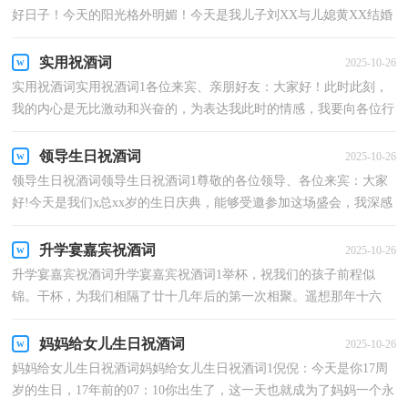
好日子！今天的阳光格外明媚！今天是我儿子刘XX与儿媳黄XX结婚
大喜之日，今天他们在您们的见证和祝福中幸福地结为夫妻，...
实用祝酒词
2025-10-26
实用祝酒词实用祝酒词1各位来宾、亲朋好友：大家好！此时此刻，
我的内心是无比激动和兴奋的，为表达我此时的情感，我要向各位行
三鞠躬。一鞠躬，是感谢。感谢大家能亲身到xx酒家和我们...
领导生日祝酒词
2025-10-26
领导生日祝酒词领导生日祝酒词1尊敬的各位领导、各位来宾：大家
好!今天是我们x总xx岁的生日庆典，能够受邀参加这场盛会，我深感
荣幸。在这里，请允许我代表我的家人向x总致以生日的...
升学宴嘉宾祝酒词
2025-10-26
升学宴嘉宾祝酒词升学宴嘉宾祝酒词1举杯，祝我们的孩子前程似
锦。干杯，为我们相隔了廿十几年后的第一次相聚。遥想那年十六
岁。我们没来得及道最后一声别，没有同学录，甚至连一张...
妈妈给女儿生日祝酒词
2025-10-26
妈妈给女儿生日祝酒词妈妈给女儿生日祝酒词1倪倪：今天是你17周
岁的生日，17年前的07：10你出生了，这一天也就成为了妈妈一个永