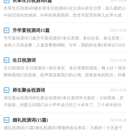
长辈生日祝酒词8篇
2025-10-26
长辈生日祝酒词8篇长辈生日祝酒词1在父亲66岁生日里，孩儿愿把心
中的话语向您倾诉。66年的风风雨雨，您含辛茹苦的将儿女养大成
人，66年的生活苍桑，岁月的痕记稍稍的爬上了您的额头...
升学宴祝酒词15篇
2025-10-26
升学宴祝酒词15篇升学宴祝酒词1各位亲朋、各位好友、各位贵客：
金秋八月风送爽，人逢喜事精神朗。今年，我的孙女康x有幸以516分
的好成绩考入西北师范大学，十年寒窗，辛勤奋斗，终于有...
生日祝酒词
2025-10-26
生日祝酒词 生日祝酒词 1各位来宾、各位亲爱的朋友：晚上好！烛光
辉映着我们的笑脸，歌声荡漾着我们的心潮。跟着金色的阳光，伴着
优美的旋律，我们迎来了xx先生的生日，在这里我谨代表...
师生聚会祝酒词
2025-10-26
师生聚会祝酒词师生聚会祝酒词1各位老同学大家好：斗转星移，岁
月如歌。转眼之间我们从小学毕业已经三十多年了。三十多年的分
别，三十多年的挂念，是我们这次相约再聚的足够理由。...
婚礼祝酒词(15篇)
2025-10-26
婚礼祝酒词(15篇)婚礼祝酒词1尊敬的各位来宾：大家好！今天是个