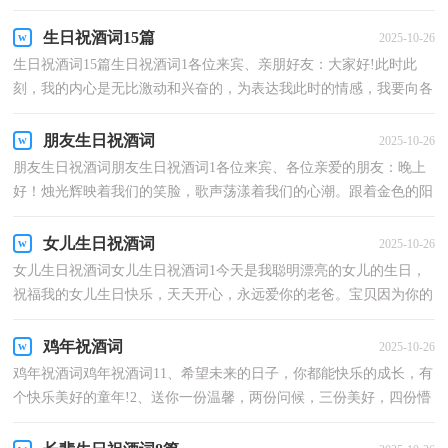
人会觉得贺词很难写吧，以下是小编精心整理的乔迁...
生日祝酒词15篇
2025-10-26
生日祝酒词15篇生日祝酒词1各位来宾、亲朋好友：大家好!此时此
刻，我的内心是无比激动和兴奋的，为表达我此时的情感，我要向各
位行三鞠躬。一鞠躬，是感谢。感谢大家能亲身到XX酒家和...
朋友生日祝酒词
2025-10-26
朋友生日祝酒词朋友生日祝酒词1各位来宾、各位亲爱的朋友：晚上
好！烛光辉映着我们的笑脸，歌声荡漾着我们的心潮。跟着金色的阳
光，伴着优美的旋律，我们迎来了xx先生的生日，在这里我...
女儿生日祝酒词
2025-10-26
女儿生日祝酒词女儿生日祝酒词1今天是我聪明漂亮的女儿的生日，
祝福我的女儿生日快乐，天天开心，永远爱你的老爸。宝贝因为你的
降临，这一天成了一个美丽的日子，从此世界，便多了一抹...
鸡年祝酒词
2025-10-26
鸡年祝酒词鸡年祝酒词11、希望未来的日子，你都能快乐的成长，有
个快乐美好的童年!2、送你一份温馨，两份问候，三份美好，四份懵
懂，五份高贵，六份前程，七份典雅，八份柔情，九份财运，十份真
诚...