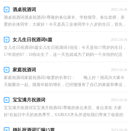
恒的纪念日。17年前妈妈感谢上苍赐给我了一个天使，而...
酒桌祝酒词
2025-10-26
酒桌祝酒词酒桌祝酒词1尊敬的各位家长、学校领导、各位老师，亲
爱的全体同学：大家好！今天是高三全体同学十八岁的生日，首先，
我代表全体教师为你们祝福，向你们表示衷心的祝贺！今天，你...
女儿生日祝酒词6篇
2025-10-26
女儿生日祝酒词6篇女儿生日祝酒词1倪倪：今天是你17周岁的生日，
17年前的07：10你出生了，这一天也就成为了妈妈一个永恒的纪念
日。17年前妈妈感谢上苍赐给我了一个天使，而今天妈妈却...
家庭祝酒词
2025-10-26
家庭祝酒词家庭祝酒词1敬爱的长辈们： 晚上好！很高兴大家今
天能聚在一起。随着年龄的增长，已经慢慢有了自己的家庭和事业，
能同时聚在一起也很难，今天能有机会聚在这就让我们大...
宝宝满月祝酒词
2025-10-26
宝宝满月祝酒词宝宝满月祝酒词1尊敬的各位来宾、各位亲友:大家
好!在如日中天的炎热季节，XX和XX齐头并进给我们带来了收获的
喜讯，X家明珠入掌、喜添千斤XX，大名叫XX。今天是千斤...
婚礼祝酒词汇编15篇
2025-10-26