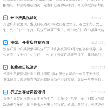
的婚礼，那么结婚祝酒词一定也听过各种各样的，今天我把我参加的
其中一位朋友的结婚祝酒词拿出来和大家一起分享...
开业庆典祝酒词
2025-10-31
开业庆典祝酒词开业庆典祝酒词1尊敬的各位领导、各位来宾、女士
们、先生们：中午好！洗煤厂就要开业了。此时此刻，我们很高兴能
与在座各位嘉宾欢聚一堂，我谨代表xx集团洗煤厂及我...
洗煤厂开业庆典祝酒词
2025-10-31
洗煤厂开业庆典祝酒词洗煤厂开业庆典祝酒词1尊敬的各位领导、各
位来宾、女士们、先生们：中午好！洗煤厂就要开业了。此时此刻，
我们很高兴能与在座各位嘉宾欢聚一堂，我谨代表xx集...
长辈生日祝酒词
2025-10-28
长辈生日祝酒词长辈生日祝酒词1真心祝您在新的一年里平安快乐、
身体健康，愿您所有的梦想都能在新年得以实现。又是一年春来到，
祝福满天飘，飘到你、也飘到我，恭贺新禧！新春愉快！万...
乔迁之喜贺词祝酒词
2025-10-26
乔迁之喜贺词祝酒词在平日的学习、工作和生活里，要用到贺词的情
况还是蛮多的，贺词是表示对主人的祝贺、感谢之意的话。相信许多