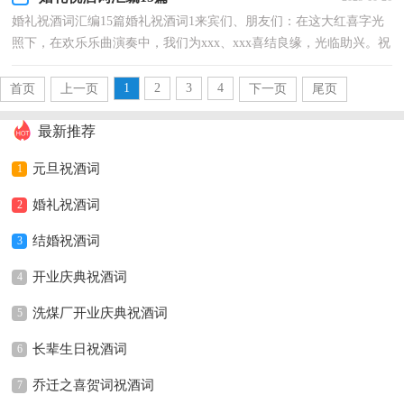
婚礼祝酒词汇编15篇婚礼祝酒词1来宾们、朋友们：在这大红喜字光
照下，在欢乐乐曲演奏中，我们为xxx、xxx喜结良缘，光临助兴。祝
新婚夫妻幸福美满，心想事成。请大家高举金杯——干杯！...
1
2
3
4
首页
上一页
下一页
尾页
最新推荐
元旦祝酒词
1
婚礼祝酒词
2
结婚祝酒词
3
开业庆典祝酒词
4
洗煤厂开业庆典祝酒词
5
长辈生日祝酒词
6
乔迁之喜贺词祝酒词
7