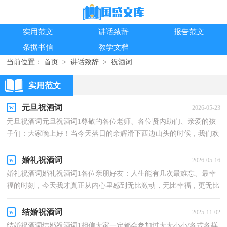
实用范文
讲话致辞
报告范文
条据书信
教学文档
当前位置：
首页
>
讲话致辞
>
祝酒词
实用范文
元旦祝酒词
2026-05-23
元旦祝酒词元旦祝酒词1尊敬的各位老师、各位贤内助们、亲爱的孩
子们：大家晚上好！当今天落日的余辉滑下西边山头的时候，我们欢
聚一堂，共同挥手向20xx年告别。值此辞旧迎新之际，我...
婚礼祝酒词
2026-05-16
婚礼祝酒词婚礼祝酒词1各位亲朋好友：人生能有几次最难忘、最幸
福的时刻，今天我才真正从内心里感到无比激动，无比幸福，更无比
难忘。今天我和XX小姐结婚，我们的长辈、亲戚、知心朋...
结婚祝酒词
2025-11-02
结婚祝酒词结婚祝酒词1相信大家一定都会参加过大大小小/各式各样