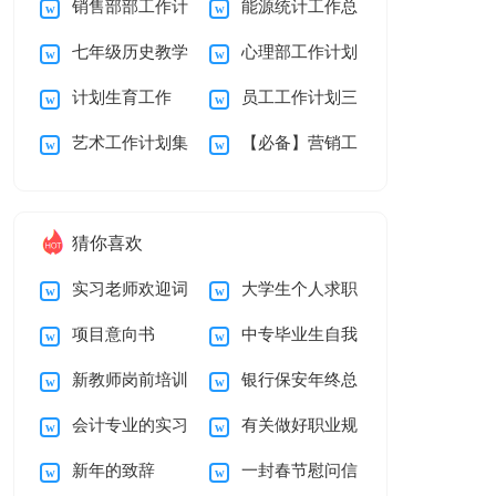
销售部部工作计
能源统计工作总
篇
总结15篇
七年级历史教学
心理部工作计划
划
结
计划生育工作
员工工作计划三
工作计划15篇
艺术工作计划集
【必备】营销工
篇
合5篇
作计划3篇
猜你喜欢
实习老师欢迎词
大学生个人求职
项目意向书
中专毕业生自我
简历自我介绍
新教师岗前培训
银行保安年终总
鉴定
会计专业的实习
有关做好职业规
心得体会15篇
结
新年的致辞
一封春节慰问信
报告汇总6篇
划范文汇编5篇