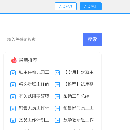
会员登录
会员注册
最新推荐
班主任幼儿园工
【实用】对班主
精选对班主任的
【推荐】试用期
作计划集合九篇
任的工作计划集合8
有关试用期辞职
采购工作总结
工作计划模板集合5
辞职报告四篇
篇
销售人员工作计
销售部门员工工
报告汇编九篇
篇
文员工作计划三
数学教研组工作
划
作计划