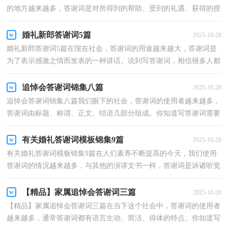
的地方越来越多，答谢词是对所得到的帮助、受到的礼遇、获得的授
受表示感谢的一种礼仪文书。还是对答谢词一筹莫...
婚礼新郎答谢词5篇
2025-10-28
婚礼新郎答谢词5篇在现在社会，答谢词的用途越来越大，答谢词是
为了表示感激之情而发表的一种讲话。说到写答谢词，相信很多人都
是毫无头绪的状态吧，以下是小编整理的婚礼新郎答谢...
追悼会答谢词锦集八篇
2025-10-28
追悼会答谢词锦集八篇我们眼下的社会，答谢词的使用者越来越多，
答谢词由标题、称谓、正文、结语几部分组成。你知道写答谢词需要
注意哪些问题吗？以下是小编整理的追悼会答谢词8...
有关婚礼答谢词模板锦集9篇
2025-10-28
有关婚礼答谢词模板锦集9篇在人们素养不断提高的今天，我们使用
答谢词的情况越来越多，与其他的演讲文书一样，答谢词是诉诸听觉
的，应将优美雅洁的书面语与活泼生动的口语有机融合...
【精品】家属追悼会答谢词三篇
2025-10-28
【精品】家属追悼会答谢词三篇在当下这个社会中，答谢词的使用者
越来越多，通常答谢词都有语言生动、简洁、得体的特点。你知道写