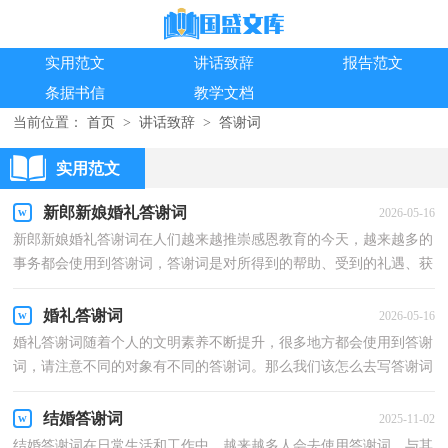
实用范文
讲话致辞
报告范文
条据书信
教学文档
当前位置：
首页
>
讲话致辞
>
答谢词
实用范文
新郎新娘婚礼答谢词
2026-05-16
新郎新娘婚礼答谢词在人们越来越推崇感恩教育的今天，越来越多的
事务都会使用到答谢词，答谢词是对所得到的帮助、受到的礼遇、获
得的授受表示感谢的一种礼仪文书。我们该怎么写...
婚礼答谢词
2026-05-16
婚礼答谢词随着个人的文明素养不断提升，很多地方都会使用到答谢
词，请注意不同的对象有不同的答谢词。那么我们该怎么去写答谢词
呢？以下是小编为大家收集的婚礼答谢词，欢迎大家分...
结婚答谢词
2025-11-02
结婚答谢词在日常生活和工作中，越来越多人会去使用答谢词，与其