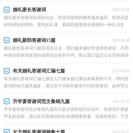
答谢词需要注意哪些问题吗？以下是小编帮大家整理...
婚礼家长答谢词
2025-10-28
婚礼家长答谢词在现在社会，答谢词使用的频率越来越高，答谢词是
对所得到的帮助、受到的礼遇、获得的授受表示感谢的一种礼仪文
书。写答谢词可马虎不得哦，以下是小编帮大家整理的...
婚礼新郎答谢词15篇
2025-10-28
婚礼新郎答谢词15篇在现在社会，我们越来越经常使用答谢词，不同
种类的答谢词使用的场景也会有所不同。那么我们该怎么去写答谢词
呢？下面是小编整理的婚礼新郎答谢词，仅供参考，希望...
有关婚礼答谢词汇编七篇
2025-10-28
有关婚礼答谢词汇编七篇在人们越来越注重自身素养的今天，用到答
谢词的地方越来越多，请注意不同的对象有不同的答谢词。如何写出
一个充满真情实感的答谢词？以下是小编整理的婚礼...
升学宴答谢词范文集锦九篇
2025-10-27
升学宴答谢词范文集锦九篇在日新月异的现代社会中，答谢词不再是
罕见的东西，我们在写答谢词的时候感情要真挚、坦诚而热烈。千万
不要把答谢词写成流水账喔！以下是小编为大家收集...
女方婚礼答谢词锦集十篇
2025-10-27