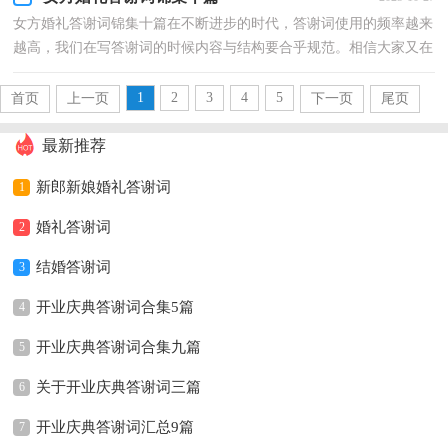
女方婚礼答谢词锦集十篇在不断进步的时代，答谢词使用的频率越来
越高，我们在写答谢词的时候内容与结构要合乎规范。相信大家又在
为写答谢词犯愁了吧！以下是小编为大家收集的女方...
1
2
3
4
5
首页
上一页
下一页
尾页
最新推荐
新郎新娘婚礼答谢词
1
婚礼答谢词
2
结婚答谢词
3
开业庆典答谢词合集5篇
4
开业庆典答谢词合集九篇
5
关于开业庆典答谢词三篇
6
开业庆典答谢词汇总9篇
7