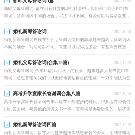
新郎父母答谢词5篇
2025-10-28
新郎父母答谢词5篇在日新月异的现代社会中，我们都可能会用到答
谢词，答谢词因不同的场合，写法可以不同。有些可以写得活泼些，
有些则要庄重些。那么，答谢词需要写哪些内容呢？下面是...
婚礼新郎答谢词
2025-10-28
婚礼新郎答谢词在现在社会，答谢词使用的频率越来越高，答谢词因
不同的场合，写法可以不同。有些可以写得活泼些，有些则要庄重
些。那么在写答谢词时有什么注意事项呢？以下是小编为大...
婚礼父母答谢词(合集15篇)
2025-10-28
婚礼父母答谢词(合集15篇)我们眼下的社会，越来越多人都去使用答
谢词，通过答谢词我们可以更好地表达自己的谢意。千万不能认为答
谢词随便应付就可以，下面是小编帮大家整理的婚礼...
高考升学宴家长答谢词合集八篇
2025-10-28
高考升学宴家长答谢词合集八篇在不断进步的时代，很多地方都会使
用到答谢词，与其他的演讲文书一样，答谢词是诉诸听觉的，应将优
美雅洁的书面语与活泼生动的口语有机融合一体。你所...
婚礼新郎答谢词四篇
2025-10-28
婚礼新郎答谢词四篇在人们越来越推崇感恩教育的今天，用到答谢词