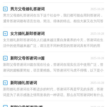
范。我们该怎么写答谢词呢？以下是小编收集整理的...
男方父母婚礼答谢词
2025-10-28
男方父母婚礼答谢词在当下这个社会中，我们都可能会用到答谢词，
通常答谢词都有语言生动、简洁、得体的特点。相信大家又在为写答
谢词犯愁了吧！以下是小编收集整理的男方父母婚礼...
女方婚礼新郎答谢词
2025-10-28
女方婚礼新郎答谢词在人们越来越注重自身素养的今天，答谢词在生
活中的使用越来越广泛，请注意不同种类型的答谢词具有不同的用
途。可能你现在对怎么写答谢词毫无头绪吧，以下是小...
新郎父母答谢词10篇
2025-10-28
新郎父母答谢词10篇在现在社会，答谢词在现实生活中使用广泛，答
谢词的篇幅要简短，语言要精炼。写答谢词可马虎不得哦，以下是小
编帮大家整理的新郎父母答谢词10篇，仅供参考，希望能够...
新郎婚礼答谢词
2025-10-28
新郎婚礼答谢词在不断进步的时代，答谢词不再是罕见的东西，答谢
词是为了表示感激之情而发表的一种讲话。那么在写答谢词时有什么
注意事项呢？以下是小编精心整理的新郎婚礼答谢词...