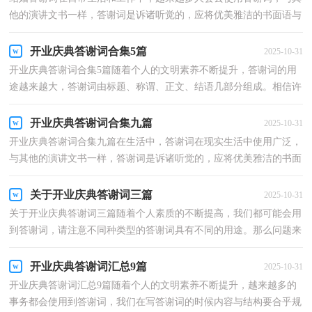
他的演讲文书一样，答谢词是诉诸听觉的，应将优美雅洁的书面语与
活泼生动的口语有机融合一体。你知道写答谢词需要注...
开业庆典答谢词合集5篇
2025-10-31
开业庆典答谢词合集5篇随着个人的文明素养不断提升，答谢词的用
途越来越大，答谢词由标题、称谓、正文、结语几部分组成。相信许
多人会觉得答谢词很难写吧，下面是小编精心整理的...
开业庆典答谢词合集九篇
2025-10-31
开业庆典答谢词合集九篇在生活中，答谢词在现实生活中使用广泛，
与其他的演讲文书一样，答谢词是诉诸听觉的，应将优美雅洁的书面
语与活泼生动的口语有机融合一体。那么我们该怎么去...
关于开业庆典答谢词三篇
2025-10-31
关于开业庆典答谢词三篇随着个人素质的不断提高，我们都可能会用
到答谢词，请注意不同种类型的答谢词具有不同的用途。那么问题来
了，到底应如何写一份恰当的答谢词呢？下面是小编为...
开业庆典答谢词汇总9篇
2025-10-31
开业庆典答谢词汇总9篇随着个人的文明素养不断提升，越来越多的
事务都会使用到答谢词，我们在写答谢词的时候内容与结构要合乎规