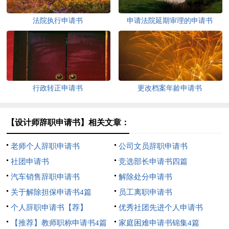
法院执行申请书
申请法院延期审理的申请书
行政转正申请书
更改档案年龄申请书
【设计师辞职申请书】相关文章：
老师个人辞职申请书
公司文员辞职申请书
社团申请书
竞选部长申请书四篇
汽车销售辞职申请书
解除处分申请书
关于解除担保申请书4篇
员工离职申请书
个人辞职申请书【荐】
优秀社团先进个人申请书
【推荐】教师职称申请书4篇
家庭困难申请书锦集4篇