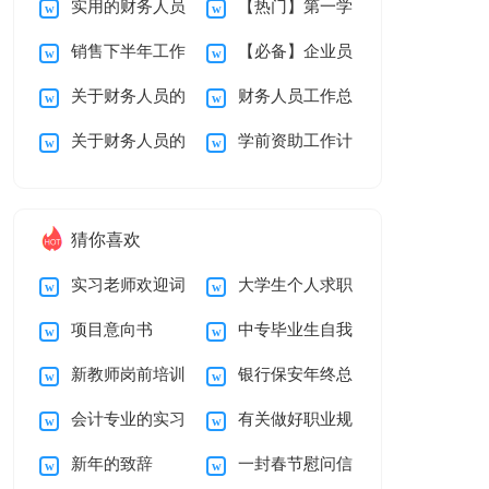
实用的财务人员
【热门】第一学
人年度总结
告15篇
销售下半年工作
【必备】企业员
的辞职报告四篇
期教学总结汇编九篇
关于财务人员的
财务人员工作总
计划15篇
工工作计划3篇
关于财务人员的
学前资助工作计
辞职报告集合5篇
结15篇
辞职报告集锦8篇
划5篇
猜你喜欢
实习老师欢迎词
大学生个人求职
项目意向书
中专毕业生自我
简历自我介绍
新教师岗前培训
银行保安年终总
鉴定
会计专业的实习
有关做好职业规
心得体会15篇
结
新年的致辞
一封春节慰问信
报告汇总6篇
划范文汇编5篇