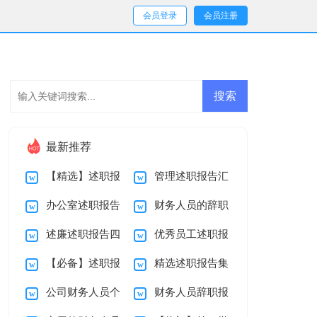
会员登录
会员注册
最新推荐
【精选】述职报
管理述职报告汇
办公室述职报告
财务人员的辞职
告范文汇编10篇
总八篇
述廉述职报告四
优秀员工述职报
合集9篇
信
【必备】述职报
精选述职报告集
篇
告合集六篇
公司财务人员个
财务人员辞职报
告范文集锦10篇
锦六篇