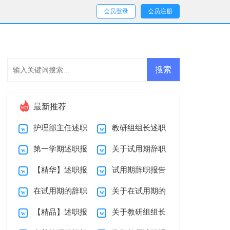
会员登录
会员注册
最新推荐
护理部主任述职
教研组组长述职
第一学期述职报
关于试用期辞职
报告
报告合集9篇
【精华】述职报
试用期辞职报告
告5篇
报告模板汇总八篇
在试用期的辞职
关于在试用期的
告合集7篇
范文集锦10篇
【精品】述职报
关于教研组组长
报告模板汇总十篇
辞职报告模板汇总6