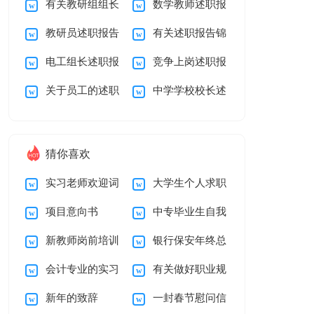
有关教研组组长
数学教师述职报
告锦集9篇
述职报告四篇
篇
教研员述职报告
有关述职报告锦
述职报告4篇
告
电工组长述职报
竞争上岗述职报
三篇
集七篇
关于员工的述职
中学学校校长述
告
告4篇
报告三篇
职报告汇总七篇
猜你喜欢
实习老师欢迎词
大学生个人求职
项目意向书
中专毕业生自我
简历自我介绍
新教师岗前培训
银行保安年终总
鉴定
会计专业的实习
有关做好职业规
心得体会15篇
结
新年的致辞
一封春节慰问信
报告汇总6篇
划范文汇编5篇