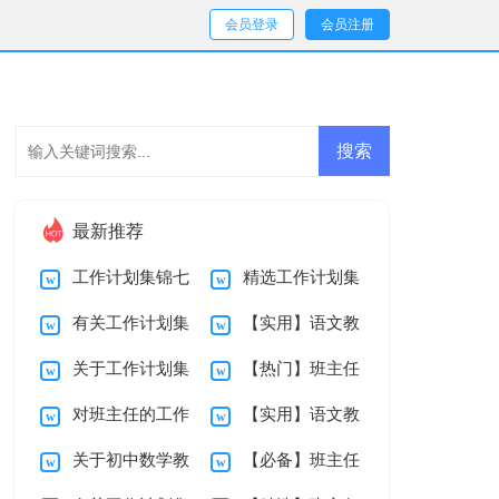
会员登录
会员注册
最新推荐
工作计划集锦七
精选工作计划集
有关工作计划集
【实用】语文教
篇
锦七篇
关于工作计划集
【热门】班主任
合七篇
师教学总结四篇
对班主任的工作
【实用】语文教
锦七篇
工作计划范文集合
关于初中数学教
【必备】班主任
计划集合十篇
师教学总结三篇
10篇