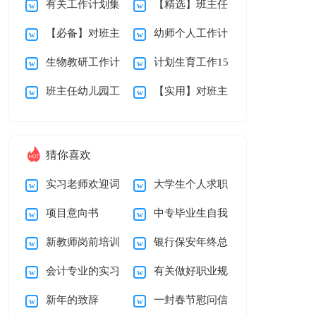
有关工作计划集
【精选】班主任
研组工作总结
工作计划模板集合五
【必备】对班主
幼师个人工作计
锦六篇
学期的工作计划集合
篇
生物教研工作计
计划生育工作15
任的工作计划集合五
划15篇
九篇
班主任幼儿园工
【实用】对班主
划
篇
篇
作计划集合九篇
任的工作计划集合8
篇
猜你喜欢
实习老师欢迎词
大学生个人求职
项目意向书
中专毕业生自我
简历自我介绍
新教师岗前培训
银行保安年终总
鉴定
会计专业的实习
有关做好职业规
心得体会15篇
结
新年的致辞
一封春节慰问信
报告汇总6篇
划范文汇编5篇