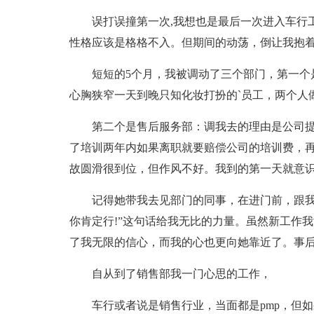
误打误撞第一次,我想也是最后一次进入车行
性格应该是格格不入。但期间的动荡，倒让我抱
短短的5个月，我被调动了三个部门，第一个
心胸狭窄一天到晚只知化妆打扮的`员工，两个人
第二个是售后服务部：调我去的理由是公司
了培训两年内如果离职就要赔偿公司的培训费，
故圆滑很到位，但作风不好。我到的第一天就意
记得她带我去见部门的同事，在进门前，跟我说
你肯定行!”这句话给我无比的力量。虽然新工作我
了我无限的信心，而我的心也更向她靠近了。事后
自从到了销售部我一门心思的工作，
车行或者说是销售行业，当面都是pmp，但