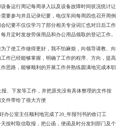
和设备运行周记每周录入以及设备故障时间状况统计让
会需要参与并且记录纪要，电仪车间每周四也召开周例
例会纪要不仅仅学习了部分相关专业词汇也对日后工作
。每月定时发放劳保用品和办公用品领取的登记工作。
但为了使工作做得更好，我不怕麻烦，向领导请教、向
的工作已经能够掌握，明确了工作的程序、方向，提高
工作思路，能够顺利的开展工作并熟练圆满地完成本职
、上报、下发等工作，并把原先没有具体整理的文件按
阅文件带给了很大方便
助好办公室主任顺利地完成了20_年报刊书的收订工
一天按时取信取报，把公函，便函及时分发到部门及个