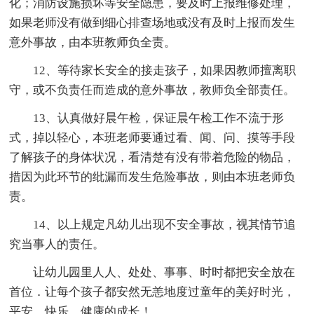
化；消防设施损坏等安全隐患，要及时上报维修处理，
如果老师没有做到细心排查场地或没有及时上报而发生
意外事故，由本班教师负全责。
12、等待家长安全的接走孩子，如果因教师擅离职
守，或不负责任而造成的意外事故，教师负全部责任。
13、认真做好晨午检，保证晨午检工作不流于形
式，掉以轻心，本班老师要通过看、闻、问、摸等手段
了解孩子的身体状况，看清楚有没有带着危险的物品，
措因为此环节的纰漏而发生危险事故，则由本班老师负
责。
14、以上规定凡幼儿出现不安全事故，视其情节追
究当事人的责任。
让幼儿园里人人、处处、事事、时时都把安全放在
首位．让每个孩子都安然无恙地度过童年的美好时光，
平安、快乐、健康的成长！