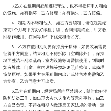
3.乙方在租期间必须遵纪守法，也不得损坏甲方租给
的设施。如有损坏，乙方修理；如有损失，乙方赔偿。
4．租期内不转租他人，如乙方要续租，请在租期结
束前1个月与甲方办好续租手续，否则到期终止，甲方收
回移作他用。在同等条件下优先租给乙方。
5．乙方在使用期间要保持房子原样，如要装潢需要
征得甲方同意，结束租期不得拆除（空调除外），保持
墙面整洁不乱涂乱画，室内设施等请爱惜使用，到期时
如有墙体、门窗、室内设施等损坏则照价赔偿，或修理
恢复原样。如果甲方在承租期内出让或转售本房需和乙
方协商，乙方同意方可出卖。
6.乙方在租期内，经营场所内严禁烟火，随时做好消
防和防盗工作，如出现火灾水灾偷盗等意外事故，由乙
方自己负责。不得在租期内做违反国家法规的活动，遵