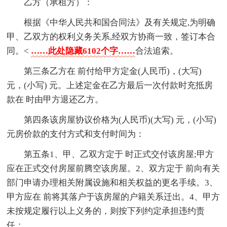
乙方（承租方）：
根据《中华人民共和国合同法》及有关规定,为明确
甲、乙双方的权利义务关系,经双方协商一致，签订本合
同。<
……此处隐藏6102个字……
合法追索。
第三条乙方在 前付给甲方定金(人民币)，(大写)
元，(小写) 元。上述定金在乙方最后一次付款时充抵房
款在 时由甲方退还乙方。
第四条该房屋协议价格为(人民币)(大写) 元，(小写)
元房价款的支付方式和支付时间为：
第五条1、甲、乙双方定于 时正式交付该房屋;甲方
应在正式交付房屋前腾空该房屋。2、双方定于 前向有关
部门申请办理相关附属设施和相关权益的更名手续。3、
甲方应在 前将其落户于该房屋的户籍关系迁出。4、甲方
未按规定履行以上义务的，则按下列约定承担违约责
任：