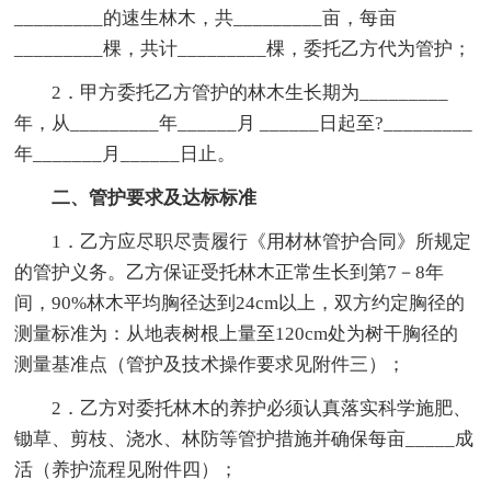
_________的速生林木，共_________亩，每亩
_________棵，共计_________棵，委托乙方代为管护；
2．甲方委托乙方管护的林木生长期为_________
年，从_________年______月 ______日起至?_________
年_______月______日止。
二、管护要求及达标标准
1．乙方应尽职尽责履行《用材林管护合同》所规定
的管护义务。乙方保证受托林木正常生长到第7－8年
间，90%林木平均胸径达到24cm以上，双方约定胸径的
测量标准为：从地表树根上量至120cm处为树干胸径的
测量基准点（管护及技术操作要求见附件三）；
2．乙方对委托林木的养护必须认真落实科学施肥、
锄草、剪枝、浇水、林防等管护措施并确保每亩_____成
活（养护流程见附件四）；