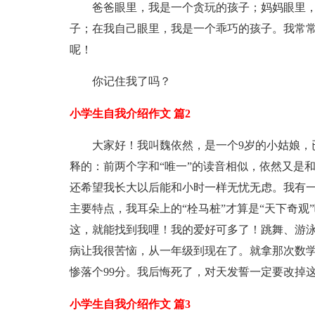
爸爸眼里，我是一个贪玩的孩子；妈妈眼里
子；在我自己眼里，我是一个乖巧的孩子。我常
呢！
你记住我了吗？
小学生自我介绍作文 篇2
大家好！我叫魏依然，是一个9岁的小姑娘，
释的：前两个字和“唯一”的读音相似，依然又是
还希望我长大以后能和小时一样无忧无虑。我有
主要特点，我耳朵上的“栓马桩”才算是“天下奇
这，就能找到我哩！我的爱好可多了！跳舞、游
病让我很苦恼，从一年级到现在了。就拿那次数学单元测
惨落个99分。我后悔死了，对天发誓一定要改掉
小学生自我介绍作文 篇3