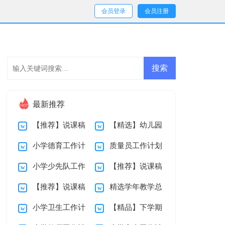
会员登录
会员注册
最新推荐
【推荐】说课稿
【精选】幼儿园
小学德育工作计
质量员工作计划
初中集锦四篇
说课稿三篇
小学少先队工作
【推荐】说课稿
划
【推荐】说课稿
精选学年教学总
计划
4篇
小学卫生工作计
【精品】下学期
范文集锦7篇
结范文汇总6篇