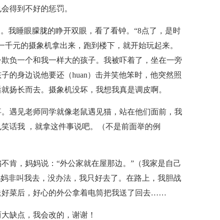
也会得到不好的惩罚。
了。我睡眼朦胧的睁开双眼，看了看钟。“8点了，是时
一千元的摄象机拿出来，跑到楼下，就开始玩起来。
子欺负一个和我一样大的孩子。我被吓着了，坐在一旁
子的身边说他要还（huan）击并笑他笨时，他突然照
后就扬长而去。摄象机没坏，我想我真是调皮啊。
事。遇见老师同学就像老鼠遇见猫，站在他们面前，我
笑话我 ，就拿这件事说吧。（不是前面举的例
不肯，妈妈说：“外公家就在屋那边。”（我家是自己
妈妈非叫我去，没办法，我只好去了。在路上，我胆战
送好菜后，好心的外公拿着电筒把我送了回去……
两大缺点，我会改的，谢谢！