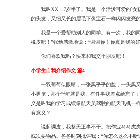
我叫XX，7岁半了。我是一个活泼可爱的`
的头发，又细又长的眉毛下像宝石一样闪闪发亮
我是一个爱帮助别人的同学。有一次，我的同
橡皮吧！”张驰感激地说：“谢谢你！你真是我的好
你们喜欢我吗？快来和我交个朋友吧！
小学生自我介绍作文 篇4
一双葡萄似眼睛，一张黑乎乎的脸，一头黑
小男孩，那个“他”就是我。有件事我差点给忘了
义是叫我的学习成绩像航天员驾驶的航天飞机一
有意义？
说起调皮，我整天正事不干。把作业马马虎
或次要物品。爸爸时刻批评我：“你怎么这么不听