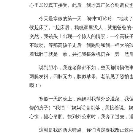
心里却没真正接受。此后，我才真正体会到调皮
今天是寒假的第一天，闹钟“叮玲玲—”地响
候起床了。”起床后，我瞧家里没人，就把爸爸的
突然，我镜头上出现一个惊人的情景：一个高孩
不敢动。等那高孩子走后，我跑到和我一样大的孩
着我肚子就是一拳，并把我摄象机扔在一旁，然
说到胆小，我连老鼠都不如，整天都悄悄做
两腿发抖，四肢无力，脸似苹果。老鼠见了恐怕也
哦！）
寒假一天的晚上，妈妈叫我帮外公送菜，我偏
修的房子）“我怕！”妈妈话音刚落，我接着说。
心惊，提心吊胆。快到外公家时，我奔了过去，
这就是我的两大特点，你们肯定要我改正这