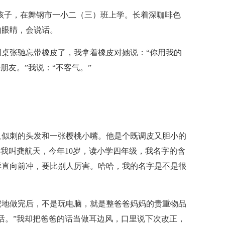
女孩子，在舞钢市一小二（三）班上学。长着深咖啡色
的眼睛，会说话。
桌张驰忘带橡皮了，我拿着橡皮对她说：“你用我的
朋友。”我说：“不客气。”
又似刺的头发和一张樱桃小嘴。他是个既调皮又胆小的
：我叫龚航天，今年10岁，读小学四年级，我名字的含
样直向前冲，要比别人厉害。哈哈，我的名字是不是很
虎地做完后，不是玩电脑，就是整爸爸妈妈的贵重物品
话。”我却把爸爸的话当做耳边风，口里说下次改正，