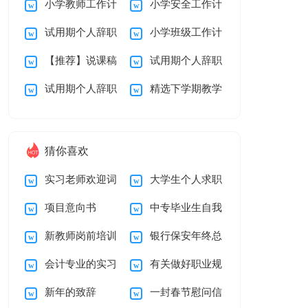
小学教师工作计
小学安全工作计
划
教学总结10篇
试用期个人辞职
小学班级工作计
划
划
【推荐】说课稿
试用期个人辞职
报告范文7篇
划范文
试用期个人辞职
精选下学期教学
3篇
报告范文汇总10篇
报告汇总九篇
总结三篇
猜你喜欢
实习老师欢迎词
大学生个人求职
项目意向书
中专毕业生自我
简历自我介绍
新教师岗前培训
银行保安年终总
鉴定
会计专业的实习
有关做好职业规
心得体会15篇
结
新年的致辞
一封春节慰问信
报告汇总6篇
划范文汇编5篇