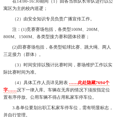
在14:00-16:30期间（1）由各当班队长带队进行以公
寓区为主的校内巡逻；
（2）由安全知识专员负责广播宣传工作。
注：(1)竞赛赛场包括，各类型100M、200M、
800M、1500M、各类型接力赛和团体径赛；
(2)田赛赛场包括，各类型铅球比赛、跳大绳、两人
三足接力（群体）。
（3）时间安排以预计比赛时间，赛场维护工作以实
际比赛时间为准。
（4）具体工作人员详见附表
……此处隐藏7694个
字……
况下一律入库。车辆在无库的情况下须按指定位
置有序停放。公用车辆不得占用私家车停车位。
3.各单位要划出职工私家车停车位，需有明显标志，
并自行管理。