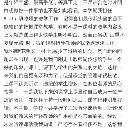
是年轻气盛、眼高手低，等真正走上三尺讲台之时才明
白想做好一件事情也不是如此容易。本学期我担任
8（1）班物理的教学工作，记得当初最令我头痛的是不
能较好的把握课堂教学。有时不是一课时的教学内容没
上完就是课上得太快学生听不明白。然而正当我“山重水
复疑无路”时，我的结对指导教师给我指点迷津，让
我“柳暗花明又一村”地减少了出错的机会。然而新的问
题却在出现，也许是我们刚走上教师岗位想给学生一个
好的印象。课上、课下与学生的关系走的太近，这样一
来我们倒是更有亲和力了，但是课堂的管理却很松散。
上课不认真听讲，违纪的学生增多。在多位老师的悉心
指导下，于是我接下来的课堂上尽量使自己成为一位严
厉的教师。在这样坚持一段时间之后，课堂纪律明显好
转。本学期，学校一共举行了三次听评课活动，听评课
对我们新来的年轻教师的作用那是不言而喻的。经过一
次次听评课活动我知道自己还存在着很多不足，这给我