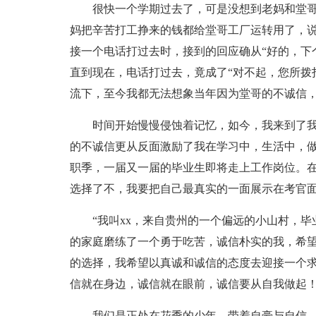
很快一个学期过去了，可是没想到老妈和堂
妈把辛苦打工挣来的钱都给堂哥工厂运转用了，
接一个电话打过去时，接到的回应确从“好的，下
直到现在，电话打过去，竟成了“对不起，您所拨
流下，至今我都无法想象当年因为堂哥的不诚信
时间开始慢慢侵蚀着记忆，如今，我来到了
的不诚信更从反面激励了我在学习中，生活中，
职季，一届又一届的毕业生即将走上工作岗位。
选择了不，我要把自己最真实的一面展示在考官
“我叫xx，来自贵州的一个偏远的小山村，
的家庭磨练了一个勇于吃苦，诚信朴实的我，希望
的选择，我希望以真诚和诚信的态度去迎接一个
信就在身边，诚信就在眼前，诚信要从自我做起
我们是正处在花季的少年，带着自豪与自信