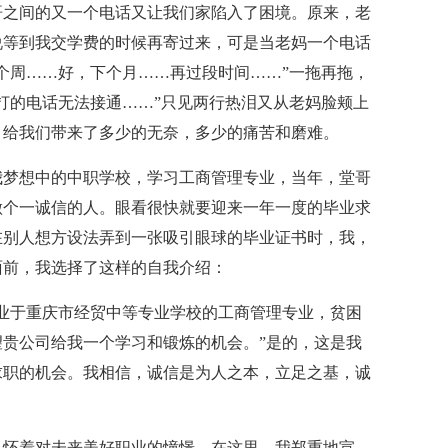
哥之间的又一个电话又让我们家陷入了困境。原来，老
说等到我交学费的时候再寄过来，可是当老妈一个电话
个周……好，下个月……再过段时间……”一拖再拖，
打的电话无法接通……”只见两行热泪又从老妈脸颊上
，给我们带来了多少的无奈，多少的痛苦和磨难。
我梦想中的中职学校，学习工商管理专业，当年，堂哥
做个一诚信的人。眼看很快就要迎来一年一度的毕业求
在别人想方设法弄到一张吸引眼球的毕业证书时，我，
面前，我选择了这样的自我介绍：
毕业于重庆市经贸中等专业学校的工商管理专业，贫困
贵公司给我一个学习和锻炼的机会。”是的，这是我
求职的机会。我相信，诚信是为人之本，立足之基，诚
！
，怀着对未来美好职业的憧憬，在这里，我郑重地宣