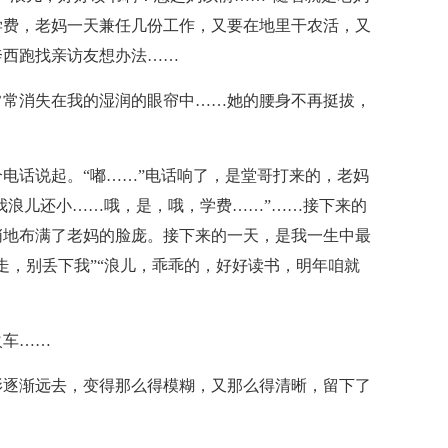
学费，老妈一天兼任几份工作，又要在地里干农活，又
奔西跑找亲访友想办法……
常常消失在我的湿润的眼帘中……她的腰身不再挺拔，
电话说起。“嘟……”电话响了，是堂哥打来的，老妈
，我浪儿还小……哦，是，哦，学费……”……接下来的
悄地布满了老妈的脸庞。接下来的一天，是我一生中最
走，别丢下我”“浪儿，乖乖的，好好读书，明年咱就
火车……
影逐渐远去，变得那么得模糊，又那么得清晰，留下了