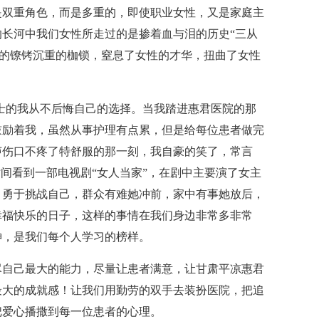
是双重角色，而是多重的，即使职业女性，又是家庭主
长河中我们女性所走过的是掺着血与泪的历史“三从
形的镣铐沉重的枷锁，窒息了女性的才华，扭曲了女性
士的我从不后悔自己的选择。当我踏进惠君医院的那
鼓励着我，虽然从事护理有点累，但是给每位患者做完
声伤口不疼了特舒服的那一刻，我自豪的笑了，常言
时间看到一部电视剧“女人当家”，在剧中主要演了女主
，勇于挑战自己，群众有难她冲前，家中有事她放后，
幸福快乐的日子，这样的事情在我们身边非常多非常
神，是我们每个人学习的榜样。
尽自己最大的能力，尽量让患者满意，让甘肃平凉惠君
最大的成就感！让我们用勤劳的双手去装扮医院，把追
把爱心播撒到每一位患者的心理。