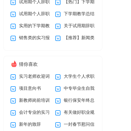
试用期个人辞职
【热门】下学期
总结范文锦集十篇
报告范文锦集5篇
试用期个人辞职
下学期教学总结
报告范文锦集8篇
教学总结3篇
实用的下学期教
关于试用期辞职
报告范文锦集7篇
九篇
销售类的实习报
【推荐】新闻类
学总结范文锦集6篇
报告范文锦集5篇
告4篇
实习报告4篇
猜你喜欢
实习老师欢迎词
大学生个人求职
项目意向书
中专毕业生自我
简历自我介绍
新教师岗前培训
银行保安年终总
鉴定
会计专业的实习
有关做好职业规
心得体会15篇
结
新年的致辞
一封春节慰问信
报告汇总6篇
划范文汇编5篇