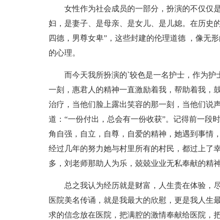
女性作为社会成员的一部分，扮演的不仅仅
妇，是妻子、是母亲、是女儿、是儿媳。在历史的
四德，男尊女卑”，这些封建的伦理道德 ，像无
的心理。
而今天我所扮演的`较色是一名护士，作为护
一刻，惠君人的精神一直激励着我，帮助着我，
治疗，当他们脸上露出笑容的那一刻，当他们说
道：“一份付出，总会有一份收获”。记得前一段
角自强，自立，自尊，自爱的精神，她遇到事情
经过几年的努力她与村里所有的村民，都过上了
多，刘老师那助人为乐，兢兢业业无私奉献的精
总之我认为经历就是财富，人生贵在体验，
医院美名传诵，就是我最大的欣慰，更是我人生
求的信念放在医院，把满腔的激情奉献给医院，