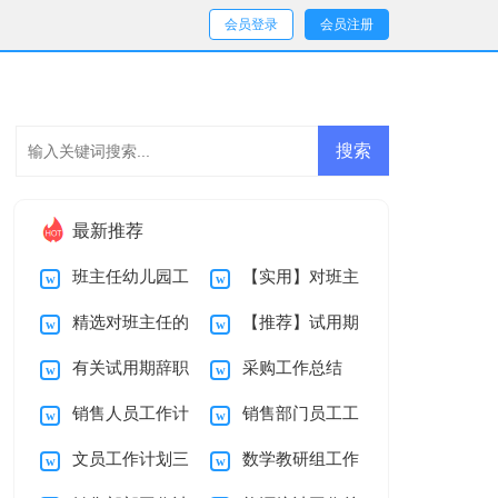
会员登录
会员注册
最新推荐
班主任幼儿园工
【实用】对班主
精选对班主任的
【推荐】试用期
作计划集合九篇
任的工作计划集合8
有关试用期辞职
采购工作总结
工作计划模板集合5
辞职报告四篇
篇
销售人员工作计
销售部门员工工
报告汇编九篇
篇
文员工作计划三
数学教研组工作
划
作计划