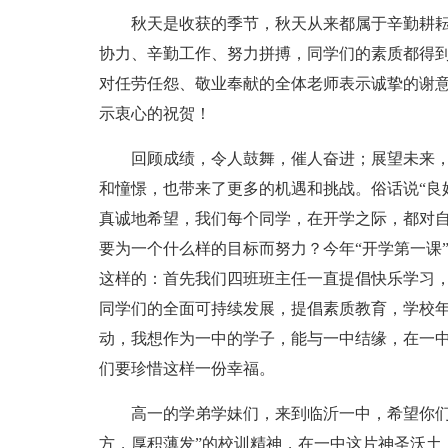
秋天是收获的季节，秋天从来都属于辛勤耕
协力、辛勤工作、努力拼搏，同学们的素质都得
对任劳任怨、敬业奉献的全体老师表示诚挚的谢
示衷心的祝贺！
回顾成绩，令人鼓舞，催人奋进；展望未来
和憧憬，也带来了更多的机遇和挑战。俗话说“良
真诚地希望，我们每个同学，在开学之际，都对
要为一个什么样的目标而努力？今年“开学第一课
这样的：首先我们四班班主任一直提倡快乐学习
同学们的全面可持续发展，提倡素质教育，学校
动，我想作为一中的学子，能与一中结缘，在一
们要珍惜这样一份幸福。
高一的学弟学妹们，来到临沂一中，希望你们
方，厚积薄发”的校训精神，在一中这片神圣沃土