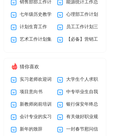
销售部部工作计
能源统计工作总
篇
总结15篇
七年级历史教学
心理部工作计划
划
结
计划生育工作
员工工作计划三
工作计划15篇
艺术工作计划集
【必备】营销工
篇
合5篇
作计划3篇
猜你喜欢
实习老师欢迎词
大学生个人求职
项目意向书
中专毕业生自我
简历自我介绍
新教师岗前培训
银行保安年终总
鉴定
会计专业的实习
有关做好职业规
心得体会15篇
结
新年的致辞
一封春节慰问信
报告汇总6篇
划范文汇编5篇