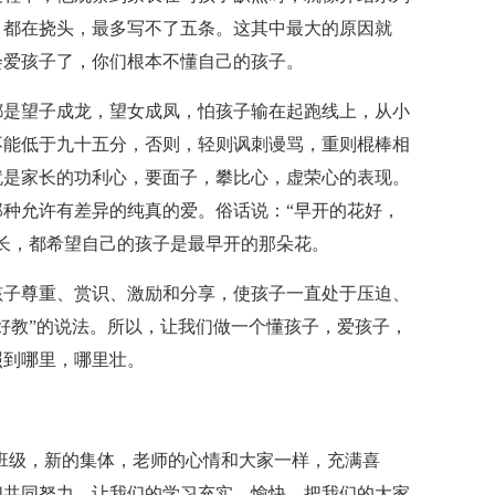
，都在挠头，最多写不了五条。这其中最大的原因就
会爱孩子了，你们根本不懂自己的孩子。
都是望子成龙，望女成凤，怕孩子输在起跑线上，从小
不能低于九十五分，否则，轻则讽刺谩骂，重则棍棒相
就是家长的功利心，要面子，攀比心，虚荣心的表现。
种允许有差异的纯真的爱。俗话说：“早开的花好，
长，都希望自己的孩子是最早开的那朵花。
孩子尊重、赏识、激励和分享，使孩子一直处于压迫、
好教”的说法。所以，让我们做一个懂孩子，爱孩子，
照到哪里，哪里壮。
班级，新的集体，老师的心情和大家一样，充满喜
们共同努力，让我们的学习充实、愉快，把我们的大家