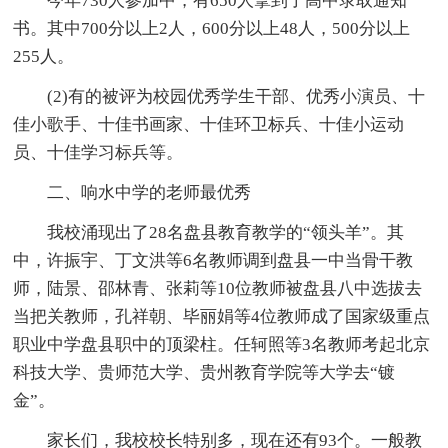
今年730人参加中，有650人拿到了高中录取通知
书。其中700分以上2人，600分以上48人，500分以上
255人。
(2)有的被评为校园优秀学生干部、优秀小演员、十
佳小歌手、十佳书画家、十佳环卫标兵、十佳小运动
员、十佳学习标兵等。
二、响水中学的老师最优秀
我校涌现出了28名盘县教育教学的“领头羊”。其
中，许振宇、丁文洪等6名教师调到盘县一中当骨干教
师，陆景、邵林青、张莉等10位教师被盘县八中选拔去
当把关教师，孔祥朝、毕丽娟等4位教师成了国家级重点
职业中学盘县职中的顶梁柱。任轲照等3名教师考起北京
科技大学、贵师范大学、贵州教育学院等大学去“镀
金”。
家长们，我校校长特别多，现在还有93个。一般教