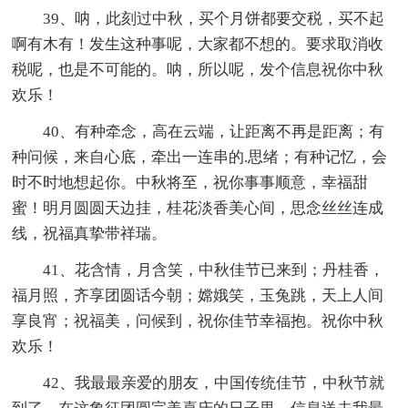
39、呐，此刻过中秋，买个月饼都要交税，买不起
啊有木有！发生这种事呢，大家都不想的。要求取消收
税呢，也是不可能的。呐，所以呢，发个信息祝你中秋
欢乐！
40、有种牵念，高在云端，让距离不再是距离；有
种问候，来自心底，牵出一连串的.思绪；有种记忆，会
时不时地想起你。中秋将至，祝你事事顺意，幸福甜
蜜！明月圆圆天边挂，桂花淡香美心间，思念丝丝连成
线，祝福真挚带祥瑞。
41、花含情，月含笑，中秋佳节已来到；丹桂香，
福月照，齐享团圆话今朝；嫦娥笑，玉兔跳，天上人间
享良宵；祝福美，问候到，祝你佳节幸福抱。祝你中秋
欢乐！
42、我最最亲爱的朋友，中国传统佳节，中秋节就