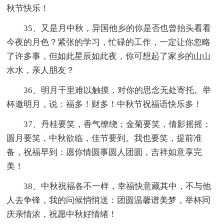
秋节快乐！
35、又是月中秋，异国他乡的你是否也曾抬头看看
今夜的月色？紧张的学习，忙碌的工作，一定让你忽略
了许多事，但如此星辰如此夜，你可想起了家乡的山山
水水，亲人朋友？
36、明月千里难以触摸，对你的思念无处寄托。举
杯邀明月，说：福多！财多！中秋节祝福语快乐多！
37、丹桂要笑，香气缭绕；金菊要笑，倩影摇摇；
圆月要笑，中秋欲临，佳节要到。我也要笑，提前准
备，祝福早到：愿你情圆事圆人团圆，吉祥如意享完
美！
38、中秋祝福各不一样，幸福快意藏其中，不与他
人去争锋，我的问候悄悄送：团圆温馨谱美梦，举杯同
庆亲情浓，祝愿中秋好情绪！