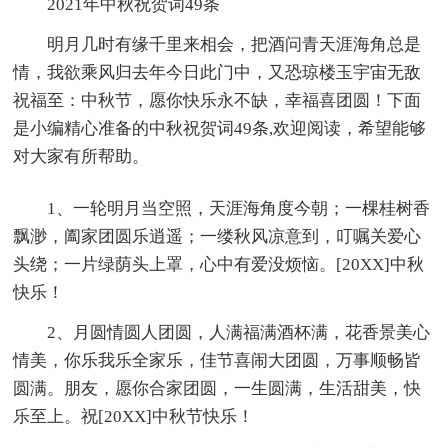
2021年中秋祝贺词49条
明月几时有缘千里来相会，把酒问青天涯海角总是
情，我欲乘风归去年今日此门中，又恐琼楼玉宇宙无敌
祝福至：中秋节，愿你快乐永不缺，幸福喜团圆！下面
是小编精心准备的中秋祝贺词49条,欢迎阅读，希望能够
对大家有所帮助。
1、一轮明月当空照，天涯海角度今朝；一棵桂树香
飘渺，阖家团圆乐逍遥；一缕秋风凉意到，叮嘱关爱心
头绕；一片绿荫头上罩，心中有爱没烦恼。[20XX]中秋
快乐！
2、月圆情圆人团圆，人满福满酒杯满，花香景美心
情美，你乐我乐全家乐，佳节喜闹大团圆，万事顺畅皆
圆满。朋友，愿你合家团圆，一生圆满，生活甜美，快
乐至上。祝[20XX]中秋节快乐！