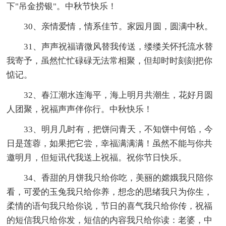
下"吊金捞银"。中秋节快乐！
30、亲情爱情，情系佳节。家园月圆，圆满中秋。
31、声声祝福请微风替我传送，缕缕关怀托流水替
我寄予，虽然忙忙碌碌无法常相聚，但却时时刻刻把你
惦记。
32、春江潮水连海平，海上明月共潮生，花好月圆
人团聚，祝福声声伴你行。中秋快乐！
33、明月几时有，把饼问青天，不知饼中何馅，今
日是莲蓉，如果把它尝，幸福满满满！虽然不能与你共
邀明月，但短讯代我送上祝福。祝你节日快乐。
34、香甜的月饼我只给你吃，美丽的嫦娥我只陪你
看，可爱的玉兔我只给你养，想念的思绪我只为你生，
柔情的语句我只给你说，节日的喜气我只给你传，祝福
的短信我只给你发，短信的内容我只给你读：老婆，中