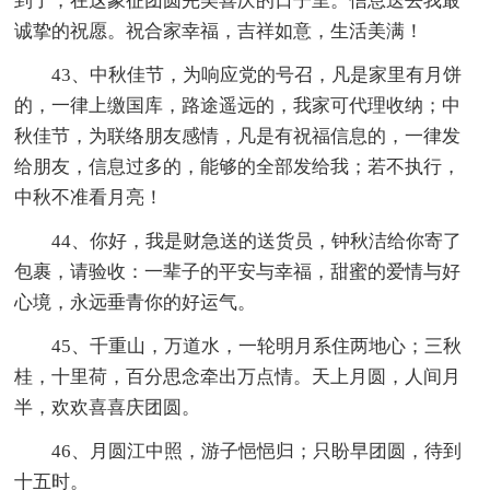
到了，在这象征团圆完美喜庆的日子里。信息送去我最
诚挚的祝愿。祝合家幸福，吉祥如意，生活美满！
43、中秋佳节，为响应党的号召，凡是家里有月饼
的，一律上缴国库，路途遥远的，我家可代理收纳；中
秋佳节，为联络朋友感情，凡是有祝福信息的，一律发
给朋友，信息过多的，能够的全部发给我；若不执行，
中秋不准看月亮！
44、你好，我是财急送的送货员，钟秋洁给你寄了
包裹，请验收：一辈子的平安与幸福，甜蜜的爱情与好
心境，永远垂青你的好运气。
45、千重山，万道水，一轮明月系住两地心；三秋
桂，十里荷，百分思念牵出万点情。天上月圆，人间月
半，欢欢喜喜庆团圆。
46、月圆江中照，游子悒悒归；只盼早团圆，待到
十五时。