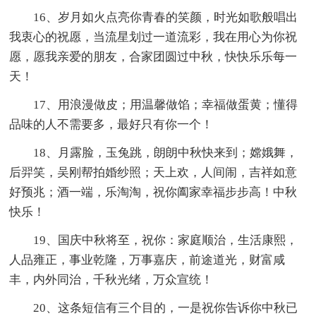
16、岁月如火点亮你青春的笑颜，时光如歌般唱出
我衷心的祝愿，当流星划过一道流彩，我在用心为你祝
愿，愿我亲爱的朋友，合家团圆过中秋，快快乐乐每一
天！
17、用浪漫做皮；用温馨做馅；幸福做蛋黄；懂得
品味的人不需要多，最好只有你一个！
18、月露脸，玉兔跳，朗朗中秋快来到；嫦娥舞，
后羿笑，吴刚帮拍婚纱照；天上欢，人间闹，吉祥如意
好预兆；酒一端，乐淘淘，祝你阖家幸福步步高！中秋
快乐！
19、国庆中秋将至，祝你：家庭顺治，生活康熙，
人品雍正，事业乾隆，万事嘉庆，前途道光，财富咸
丰，内外同治，千秋光绪，万众宣统！
20、这条短信有三个目的，一是祝你告诉你中秋已