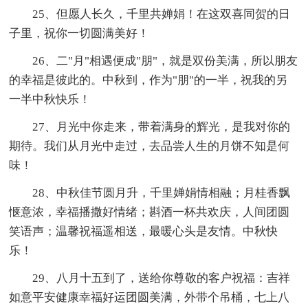
25、但愿人长久，千里共婵娟！在这双喜同贺的日
子里，祝你一切圆满美好！
26、二"月"相遇便成"朋"，就是双份美满，所以朋友
的幸福是彼此的。中秋到，作为"朋"的一半，祝我的另
一半中秋快乐！
27、月光中你走来，带着满身的辉光，是我对你的
期待。我们从月光中走过，去品尝人生的月饼不知是何
味！
28、中秋佳节圆月升，千里婵娟情相融；月桂香飘
惬意浓，幸福播撒好情绪；斟酒一杯共欢庆，人间团圆
笑语声；温馨祝福遥相送，最暖心头是友情。中秋快
乐！
29、八月十五到了，送给你尊敬的客户祝福：吉祥
如意平安健康幸福好运团圆美满，外带个吊桶，七上八