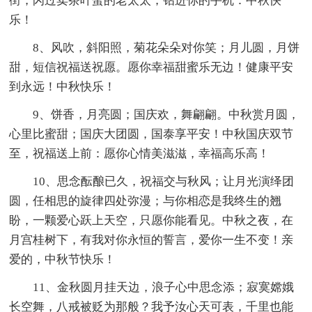
街，闪过卖茶叶蛋的老太太，钻进你的手机：中秋快
乐！
8、风吹，斜阳照，菊花朵朵对你笑；月儿圆，月饼
甜，短信祝福送祝愿。愿你幸福甜蜜乐无边！健康平安
到永远！中秋快乐！
9、饼香，月亮圆；国庆欢，舞翩翩。中秋赏月圆，
心里比蜜甜；国庆大团圆，国泰享平安！中秋国庆双节
至，祝福送上前：愿你心情美滋滋，幸福高乐高！
10、思念酝酿已久，祝福交与秋风；让月光演绎团
圆，任相思的旋律四处弥漫；与你相恋是我终生的翘
盼，一颗爱心跃上天空，只愿你能看见。中秋之夜，在
月宫桂树下，有我对你永恒的誓言，爱你一生不变！亲
爱的，中秋节快乐！
11、金秋圆月挂天边，浪子心中思念添；寂寞嫦娥
长空舞，八戒被贬为那般？我予汝心天可表，千里也能