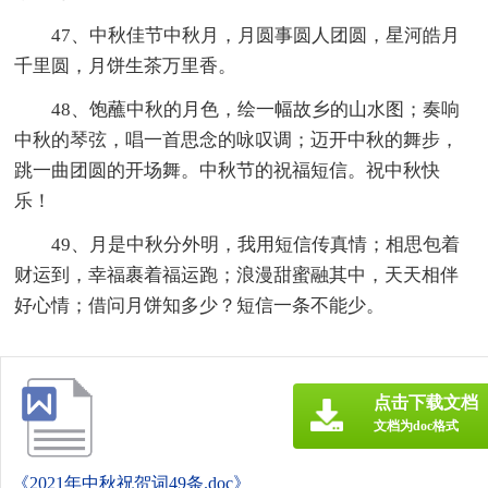
47、中秋佳节中秋月，月圆事圆人团圆，星河皓月
千里圆，月饼生茶万里香。
48、饱蘸中秋的月色，绘一幅故乡的山水图；奏响
中秋的琴弦，唱一首思念的咏叹调；迈开中秋的舞步，
跳一曲团圆的开场舞。中秋节的祝福短信。祝中秋快
乐！
49、月是中秋分外明，我用短信传真情；相思包着
财运到，幸福裹着福运跑；浪漫甜蜜融其中，天天相伴
好心情；借问月饼知多少？短信一条不能少。
点击下载文档
文档为doc格式
《2021年中秋祝贺词49条.doc》