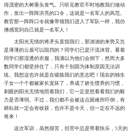
得茂密的大树垂头丧气。只听见教官不时地教我们做动
作，发出一阵阵洪亮的口令，这就是一名军人的风范。
教官那一阵阵口令就像带领我们进入了军队一样，我仿
佛感觉到自己就是一名军人！
太阳光无情的将矛头直指我们，那汹汹的来势又岂
是薄薄的云盾可以阻挡的？同学们已是汗流浃背。看着
同学们那湿透的衣服，我满以为他们会倒下，然而大多
数同学们都坚持住了，只有个别因为体制原因无法训
练。我想这也许就是在锻炼我们的意志吧！现在的独生
子女一个个都被家长宠坏了，养成了娇生惯养的习惯，
刺眼的阳光无情地照着我们，它一定是想看看我们的毅
力是否薄弱。不过，我们都不会被这点困难所吓倒，有
耕耘就一定会有收获，也许不是今天，但一定在不远的
将来！
这次军训，虽然很苦，但苦中总是带着快乐，5天的