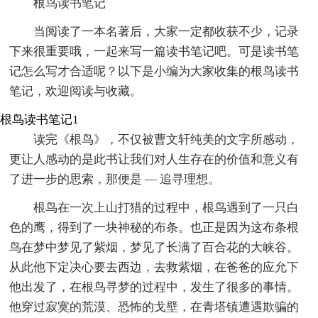
根鸟读书笔记
当阅读了一本名著后，大家一定都收获不少，记录
下来很重要哦，一起来写一篇读书笔记吧。可是读书笔
记怎么写才合适呢？以下是小编为大家收集的根鸟读书
笔记，欢迎阅读与收藏。
根鸟读书笔记1
读完《根鸟》，不仅被曹文轩纯美的文字所感动，
更让人感动的是此书让我们对人生存在的价值和意义有
了进一步的思索，那便是 — 追寻理想。
根鸟在一次上山打猎的过程中，根鸟遇到了一只白
色的鹰，得到了一块神秘的布条。也正是因为这布条根
鸟在梦中梦见了紫烟，梦见了长满了百合花的大峡谷。
从此他下定决心要去西边，去救紫烟，在爸爸的应允下
他出发了，在根鸟寻梦的过程中，发生了很多的事情。
他穿过寂寞的荒漠、恐怖的戈壁，在青塔镇遭遇欺骗的