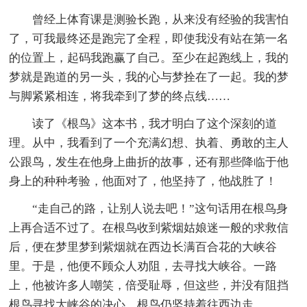
曾经上体育课是测验长跑，从来没有经验的我害怕
了，可我最终还是跑完了全程，即使我没有站在第一名
的位置上，起码我跑赢了自己。至少在起跑线上，我的
梦就是跑道的另一头，我的心与梦拴在了一起。我的梦
与脚紧紧相连，将我牵到了梦的终点线……
读了《根鸟》这本书，我才明白了这个深刻的道
理。从中，我看到了一个充满幻想、执着、勇敢的主人
公跟鸟，发生在他身上曲折的故事，还有那些降临于他
身上的种种考验，他面对了，他坚持了，他战胜了！
“走自己的路，让别人说去吧！”这句话用在根鸟身
上再合适不过了。在根鸟收到紫烟姑娘迷一般的求救信
后，便在梦里梦到紫烟就在西边长满百合花的大峡谷
里。于是，他便不顾众人劝阻，去寻找大峡谷。一路
上，他被许多人嘲笑，倍受耻辱，但这些，并没有阻挡
根鸟寻找大峡谷的决心，根鸟仍坚持着往西边走。