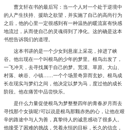
曹文轩在书的最后写：当一个人对一个处于逆境中
的人产生扶持、援助之欲望，并实施了自己的高尚行为
之后，他的心里一定很感到有一种温热的暖流富有快感
地流过，从而使自己的灵魂得到了净化。这的确是这本
书想告诉我们的道理。
这本书讲的是一个少女到悬崖上采花，掉进了峡
谷。他出现在一个叫根鸟的少年的梦里。根鸟出发了，
一飞冲天，去寻找属于自己的梦。荒漠、草原、大山、
村落、峡谷、小镇……一个个场景奇异而玄妙。根鸟成
长在现实与梦幻之间，他决定以梦为马，度过他的成长
阶段。他在痛苦中品尝快乐。
是什么力量促使根鸟为梦整整四年的青春岁月而去
寻找那个女孩呢?可以说是根鸟那颗赤热的心，让他在艰
辛的路途中与人为善，真挚待人的诚意感动了很多人。
他接受了困难的挑战，凭着永恒的目标，长久的信念，