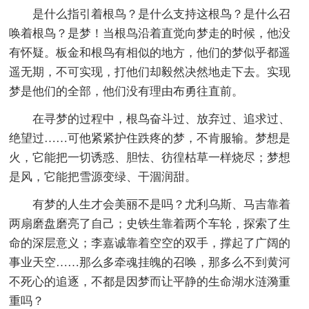
是什么指引着根鸟？是什么支持这根鸟？是什么召
唤着根鸟？是梦！当根鸟沿着直觉向梦走的时候，他没
有怀疑。板金和根鸟有相似的地方，他们的梦似乎都遥
遥无期，不可实现，打他们却毅然决然地走下去。实现
梦是他们的全部，他们没有理由布勇往直前。
在寻梦的过程中，根鸟奋斗过、放弃过、追求过、
绝望过……可他紧紧护住跌疼的梦，不肯服输。梦想是
火，它能把一切诱惑、胆怯、彷徨枯草一样烧尽；梦想
是风，它能把雪源变绿、干涸润甜。
有梦的人生才会美丽不是吗？尤利乌斯、马吉靠着
两扇磨盘磨亮了自己；史铁生靠着两个车轮，探索了生
命的深层意义；李嘉诚靠着空空的双手，撑起了广阔的
事业天空……那么多牵魂挂魄的召唤，那多么不到黄河
不死心的追逐，不都是因梦而让平静的生命湖水涟漪重
重吗？