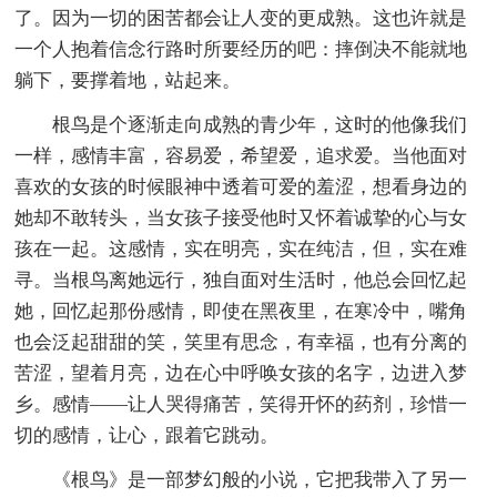
了。因为一切的困苦都会让人变的更成熟。这也许就是
一个人抱着信念行路时所要经历的吧：摔倒决不能就地
躺下，要撑着地，站起来。
根鸟是个逐渐走向成熟的青少年，这时的他像我们
一样，感情丰富，容易爱，希望爱，追求爱。当他面对
喜欢的女孩的时候眼神中透着可爱的羞涩，想看身边的
她却不敢转头，当女孩子接受他时又怀着诚挚的心与女
孩在一起。这感情，实在明亮，实在纯洁，但，实在难
寻。当根鸟离她远行，独自面对生活时，他总会回忆起
她，回忆起那份感情，即使在黑夜里，在寒冷中，嘴角
也会泛起甜甜的笑，笑里有思念，有幸福，也有分离的
苦涩，望着月亮，边在心中呼唤女孩的名字，边进入梦
乡。感情——让人哭得痛苦，笑得开怀的药剂，珍惜一
切的感情，让心，跟着它跳动。
《根鸟》是一部梦幻般的小说，它把我带入了另一