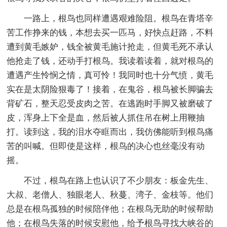
一路上，根鸟也同样遭遇艰难险阻。根鸟在青塔辛
苦工作挣来的钱，本想去买一匹马，好快点赶路，不料
遭到黄毛嫉妒，钱全被黄毛施计抢走，但黄毛死不承认
他抢走了钱，还动手打根鸟。我读着读着，就对根鸟的
遭遇产生怜悯之情，真可怜！我同时也十分气愤，黄毛
实在是太阴险狠毒了！接着，在鬼谷，根鸟被长脚骗去
背矿石，整天忍受皮肉之苦。在逃跑时手脚又被磨破了
皮，浑身上下全是血，然后被人抓住吊在树上用鞭抽
打。读到这，我的泪水夺眶而出，我仿佛能听到根鸟痛
苦的叫喊。但即使是这样，根鸟的决心也丝毫没有动
摇。
不过，根鸟在路上也认识了不少朋友：板金先生、
大叔、老僧人、独眼老人、秋蔓、湾子、金枝等。他们
总是在根鸟孤独的时候陪伴他；在根鸟无助的时候帮助
他；在根鸟失落的时候安慰他，给予根鸟寻找大峡谷的