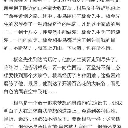
的时候掉进了峡谷里，快来救救我呀!”当晚，根鸟与父
亲寻遍了附近的山谷毫无收获后，根鸟义不容辞地踏上
了西寻紫烟之路。途中，根鸟结识了板金先生。板金先
生的家族得了一种超级奇怪的毛病，凡是这个家族的男
子，一到十八岁，便突然不能做梦。板金先生为了追随
梦，一向向西走。板金和根鸟都是为了到达自我的目
的，不断努力，就算上刀山、下火海，也在所不惜。
板金先生到达莺店时，他的人生就要走到尽头了。
临终时，他告诉根鸟：要一向往西走，要坚持不懈，必
须要找到那个大峡谷。根鸟经历了各种困难，这些困难
磨练了他。最后，他到达了开满百合花的大峡谷，看见
白色的鹰在空中飞翔……
根鸟是一个敢于追求梦想的男孩!读完这部书，让我
明白了人在追求自我梦想的道路上，会遇到各种困难、
挫折、迷惑，但必须不能放下。要像根鸟一样：尽管钱
丢了，但他还是勇往直前;虽然被人雇佣了，但他还是努