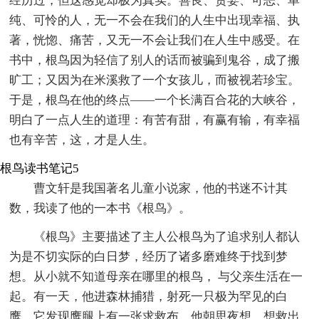
经历过，但这感觉却极为真实。善良、贪婪、可恶、单
纯、可怜的人，无一不会在我们的人生中出现幸福、执
著，恍惚、痛苦，又无一不会让我们在人生中感受。在
书中，根鸟因为轻信了别人的话而被骗到鬼谷，成了搬
旷工；又因为在米溪救了一个女孩儿，而被视若珍宝。
于是，根鸟在他的终点——一个长满百合花的大峡谷，
明白了一点人生的道理：有苦有甜，有赢有输，有幸福
也有辛苦，这，才是人生。
根鸟读书笔记5
曹文轩是我国著名儿童小说家，他的书迷不计其
数，我读了他的一本书《根鸟》。
《根鸟》主要描述了主人公根鸟为了追求别人都认
为是不切实际的白日梦，经历了诸多磨难终于找到梦
想。从小就不知道母亲在哪里的根鸟， 与父亲生活在一
起。有一天，他进森林捕猎，射死一只极为罕见的白
鹰，它发现鹰腿上有一张求救布，他朝思夜想，想救出