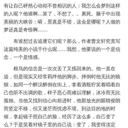
有让自己砰然心动却不曾相识的人：我怎么会梦到这样
的人呢？他谁啊…算了，不想了。。累死。脑子中出现
美丽的大峡谷：嗬，景真是不错，这会是哪呢？人做的
梦还真是奇怪啊……
有谁想过去追逐它们呢？那么，作者曹文轩究竟写
这篇纯美的小说干什么呢……我想，他要说的一个是信
念，一个是情感。
根鸟的信念是一次次丢了又拣回来的。他一直在
追，但是现实又经常羁绊他的脚步。摔倒时他无比的狼
狈，如同一个醉汉醉倒在街上，拿着酒瓶狞笑着唱着自
己也听不出调的歌，样子恶心而难以理解，冰冷而无比
孤独。当他又找到信心向前进时，他那放光的眼睛俊朗
而坚定不移，但又迷茫而忧虑不堪。到达目的地的时
候，拿起镜子照自己的脸，经历了这么多，自己变了
么？于是笑着对镜子里的自己说：变了，我变得淡定