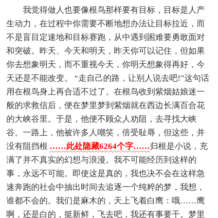
我觉得做人也要像根鸟那样要有目标，目标是人产
生动力，在过程中你需要不断地想办法让目标拉近，而
不是盲目定速地和目标赛跑，从中遇到困难要勇敢面对
和突破。昨天、今天和明天，昨天你可以记住，但如果
你去想象明天，而不重视今天，你明天想象得再好，今
天还是不能改变。 “走自己的路，让别人说去吧!”这句话
用在根鸟身上再合适不过了。在根鸟收到紫烟姑娘迷一
般的求救信后，便在梦里梦到紫烟就在西边长满百合花
的大峡谷里。于是，他便不顾众人劝阻，去寻找大峡
谷。一路上，他被许多人嘲笑，倍受耻辱，但这些，并
没有阻挡根
……此处隐藏6264个字……
归根是小说，充
满了并不真实的幻想与浪漫。我不可能经历到这样的
事，永远不可能。即使这是真的，我也决不会在这样急
速奔跑的社会中抽出时间去追逐一个纯粹的梦，我想，
谁都不会的。我们是麻木的，天上飞着白鹰：哦……鹰
啊，还是白的，挺新鲜，飞去吧，我还有事要干。梦里