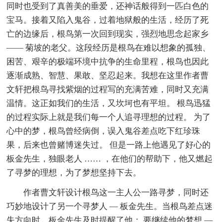
同时也受到了真善美的垂爱，还神话般得到一匹白色的
宝马。接着又陷入鬼谷，过着地狱般的生活，经历了死
亡的边缘后，根鸟第一次回到现实，强烈地思念起家乡
—— 菊坡的老父。这段经历是根鸟在难以想象的孤独、
困苦、艰辛的极端环境中抗争的生命里程，根鸟也因此
逐渐成熟、智慧、果敢、坚忍起来。我想在这里作者曹
文轩把根鸟寻找紫烟的过程写的充满苦难，同时又充满
温情。这正如我们的生活，又坎坷也有平坦。 根鸟迅猛
的过程实际上就是我们每一个人追寻理想的过程。 为了
心中的梦，根鸟曾经病倒，误入鬼谷差点吃下红珍珠
果，后来也曾赌博迷失过。 但是一路上他遇见了好心的
板金先生，独眼老人 …… ，在他们的帮助下，他又燃起
了寻梦的理想，为了梦想坚持下去。
作者曹文轩设计根鸟这一主人公一路寻梦，同时还
巧妙地设计了另一个寻梦人 — 板金先生。当根鸟差点迷
失方向时，板金先生及时提醒了他： 要继续他的梦想 —