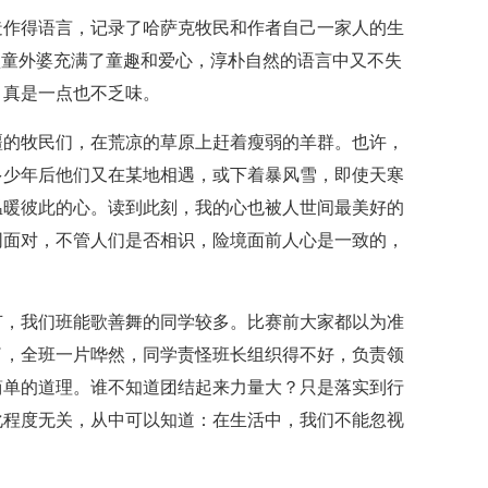
造作得语言，记录了哈萨克牧民和作者自己一家人的生
顽童外婆充满了童趣和爱心，淳朴自然的语言中又不失
，真是一点也不乏味。
疆的牧民们，在荒凉的草原上赶着瘦弱的羊群。也许，
多少年后他们又在某地相遇，或下着暴风雪，即使天寒
温暖彼此的心。读到此刻，我的心也被人世间最美好的
同面对，不管人们是否相识，险境面前人心是一致的，
节，我们班能歌善舞的同学较多。比赛前大家都以为准
了，全班一片哗然，同学责怪班长组织得不好，负责领
简单的道理。谁不知道团结起来力量大？只是落实到行
化程度无关，从中可以知道：在生活中，我们不能忽视