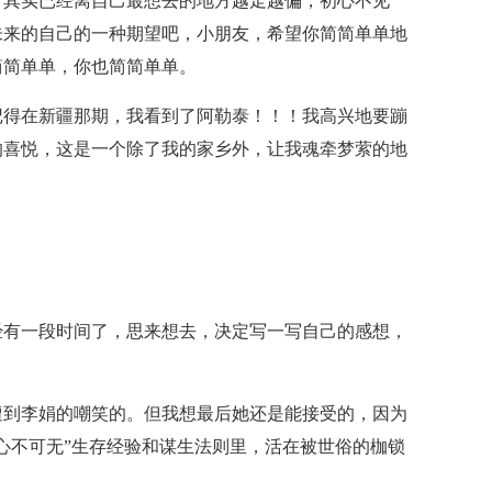
，其实已经离自己最想去的地方越走越偏，初心不见
未来的自己的一种期望吧，小朋友，希望你简简单单地
简简单单，你也简简单单。
记得在新疆那期，我看到了阿勒泰！！！我高兴地要蹦
的喜悦，这是一个除了我的家乡外，让我魂牵梦萦的地
经有一段时间了，思来想去，决定写一写自己的感想，
遭到李娟的嘲笑的。但我想最后她还是能接受的，因为
心不可无”生存经验和谋生法则里，活在被世俗的枷锁