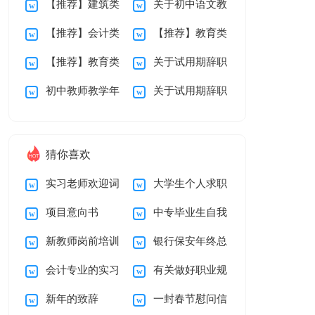
【推荐】建筑类
关于初中语文教
告4篇
实习报告4篇
【推荐】会计类
【推荐】教育类
学生实习报告4篇
学工作总结锦集十篇
【推荐】教育类
关于试用期辞职
实习报告4篇
实习报告4篇
初中教师教学年
关于试用期辞职
实习报告3篇
报告模板9篇
度工作总结
报告模板锦集5篇
猜你喜欢
实习老师欢迎词
大学生个人求职
项目意向书
中专毕业生自我
简历自我介绍
新教师岗前培训
银行保安年终总
鉴定
会计专业的实习
有关做好职业规
心得体会15篇
结
新年的致辞
一封春节慰问信
报告汇总6篇
划范文汇编5篇