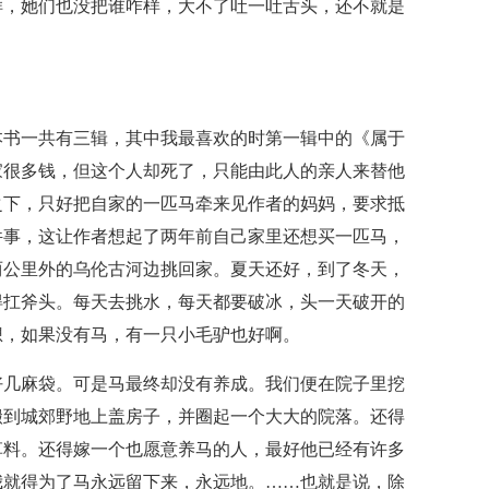
样，她们也没把谁咋样，大不了吐一吐舌头，还不就是
本书一共有三辑，其中我最喜欢的时第一辑中的《属于
家很多钱，但这个人却死了，只能由此人的亲人来替他
之下，只好把自家的一匹马牵来见作者的妈妈，要求抵
件事，这让作者想起了两年前自己家里还想买一匹马，
两公里外的乌伦古河边挑回家。夏天还好，到了冬天，
得扛斧头。每天去挑水，每天都要破冰，头一天破开的
想，如果没有马，有一只小毛驴也好啊。
好几麻袋。可是马最终却没有养成。我们便在院子里挖
搬到城郊野地上盖房子，并圈起一个大大的院落。还得
草料。还得嫁一个也愿意养马的人，最好他已经有许多
我就得为了马永远留下来，永远地。……也就是说，除